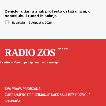
Zenički rudari u znak protesta ostali u jami, u
neposluhu i rudari iz Kaknja
Redakcija
-
5 Augusta, 2026
RADIO ZOS
107 FM
 radio – Mjesto provjerenih informacija
SVA PRAVA PRIDRŽANA
ZABRANJENO PREUZIMANJE SADRŽAJA BEZ DOZVOLE
IZDAVAČA