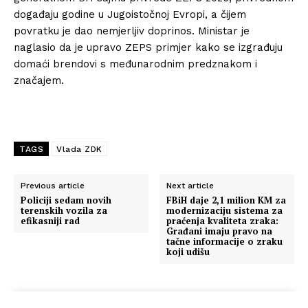
događaju godine u Jugoistočnoj Evropi, a čijem
povratku je dao nemjerljiv doprinos. Ministar je
naglasio da je upravo ZEPS primjer kako se izgrađuju
domaći brendovi s međunarodnim predznakom i
značajem.
TAGS
Vlada ZDK
Previous article
Next article
Policiji sedam novih
FBiH daje 2,1 milion KM za
terenskih vozila za
modernizaciju sistema za
efikasniji rad
praćenja kvaliteta zraka:
Građani imaju pravo na
tačne informacije o zraku
koji udišu