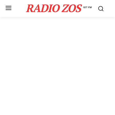
RADIO ZOS
107 FM