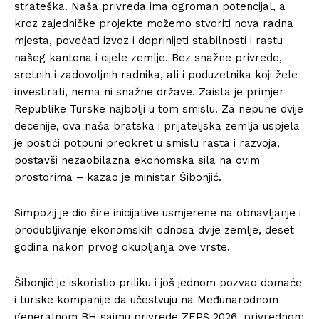
strateška. Naša privreda ima ogroman potencijal, a
kroz zajedničke projekte možemo stvoriti nova radna
mjesta, povećati izvoz i doprinijeti stabilnosti i rastu
našeg kantona i cijele zemlje. Bez snažne privrede,
sretnih i zadovoljnih radnika, ali i poduzetnika koji žele
investirati, nema ni snažne države. Zaista je primjer
Republike Turske najbolji u tom smislu. Za nepune dvije
decenije, ova naša bratska i prijateljska zemlja uspjela
je postići potpuni preokret u smislu rasta i razvoja,
postavši nezaobilazna ekonomska sila na ovim
prostorima – kazao je ministar Šibonjić.
Simpozij je dio šire inicijative usmjerene na obnavljanje i
produbljivanje ekonomskih odnosa dvije zemlje, deset
godina nakon prvog okupljanja ove vrste.
Šibonjić je iskoristio priliku i još jednom pozvao domaće
i turske kompanije da učestvuju na Međunarodnom
generalnom BH sajmu privrede ZEPS 2026, privrednom