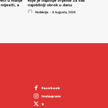
peći u manje
Koje je najbolje vrijeme za vaš
ijesiti, a
najobilniji obrok u danu
Redakcija
-
9 Augusta, 2026
Facebook
Instagram
X