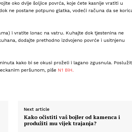
ite oko dvije šoljice povrća, koje ćete kasnije vratiti u
dok ne postane potpuno glatka, vodeći računa da se koric
ma) i vratite lonac na vatru. Kuhajte dok tjestenina ne
kuhana, dodajte prethodno izdvojeno povrće i usitnjenu
minuta kako bi se okusi proželi i lagano zgusnula. Posluži
sjeckanim peršunom, piše
N1 BiH.
Next article
Kako očistiti vaš bojler od kamenca i
produžiti mu vijek trajanja?