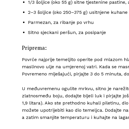
1/3 šoljice (oko 55 g) sitne tjestenine pastine, 
2–3 šoljice (oko 250–375 g) usitnjene kuhane i
Parmezan, za ribanje po vrhu
Sitno sjeckani peršun, za posipanje
Priprema:
Povrće najprije temeljito operite pod mlazom h
maslinovo ulje na umjerenoj vatri. Kada se masnoć
Povremeno miješajući, pirjajte 3 do 5 minuta, 
U međuvremenu ogulite mrkvu, sitno je narežite t
zlatnosmeđu boju, dodajte bijeli luk i pirjajte jo
1,9 litara). Ako ste prethodno kuhali piletinu, dio
možete upotrijebiti kao dio temeljca. Dodajte n
a zatim smanjite temperaturu i kuhajte na lagan