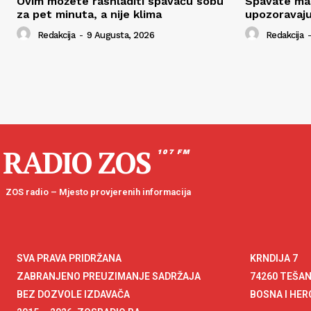
Ovim možete rashladiti spavaću sobu
Spavate man
za pet minuta, a nije klima
upozoravaju
Redakcija
-
9 Augusta, 2026
Redakcija
-
RADIO ZOS
107 FM
ZOS radio – Mjesto provjerenih informacija
SVA PRAVA PRIDRŽANA
KRNDIJA 7
ZABRANJENO PREUZIMANJE SADRŽAJA
74260 TEŠA
BEZ DOZVOLE IZDAVAČA
BOSNA I HE