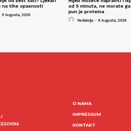
je od šest sati? Ljekari
Hljeb možete napraviti i is
 na tihe opasnosti
od 5 minuta, ne morate ga m
pun je proteina
9 Augusta, 2026
Redakcija
-
9 Augusta, 2026
O NAMA
IMPRESSUM
NJ
RCEGOVINA
KONTAKT