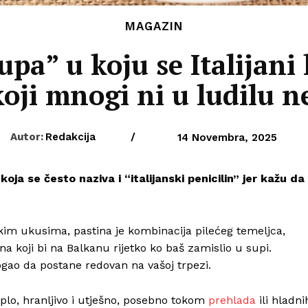
MAGAZIN
supa” u koju se Italijani
oji mnogi ni u ludilu ne
Autor:
Redakcija
/
14 Novembra, 2025
oja se često naziva i “italijanski penicilin” jer kažu da
skim ukusima, pastina je kombinacija pilećeg temeljca,
ana koji bi na Balkanu rijetko ko baš zamislio u supi.
ogao da postane redovan na vašoj trpezi.
oplo, hranljivo i utješno, posebno tokom
prehlada
ili hladni