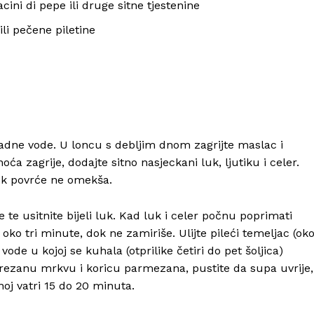
acini di pepe ili druge sitne tjestenine
li pečene piletine
ladne vode. U loncu s debljim dnom zagrijte maslac i
a zagrije, dodajte sitno nasjeckani luk, ljutiku i celer.
dok povrće ne omekša.
e usitnite bijeli luk. Kad luk i celer počnu poprimati
š oko tri minute, dok ne zamiriše. Ulijte pileći temeljac (ok
 vode u kojoj se kuhala (otprilike četiri do pet šoljica)
arezanu mrkvu i koricu parmezana, pustite da supa uvrije,
oj vatri 15 do 20 minuta.