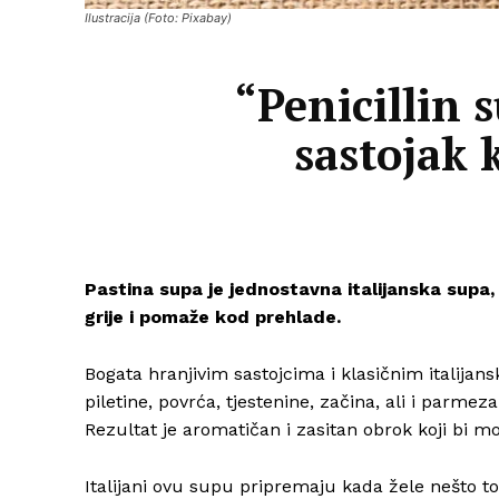
Ilustracija (Foto: Pixabay)
“Penicillin 
sastojak k
Pastina supa je jednostavna italijanska supa, k
grije i pomaže kod prehlade.
Bogata hranjivim sastojcima i klasičnim italijan
piletine, povrća, tjestenine, začina, ali i parmez
Rezultat je aromatičan i zasitan obrok koji bi m
Italijani ovu supu pripremaju kada žele nešto t