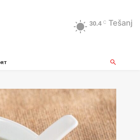
Tešanj
C
30.4
ORT