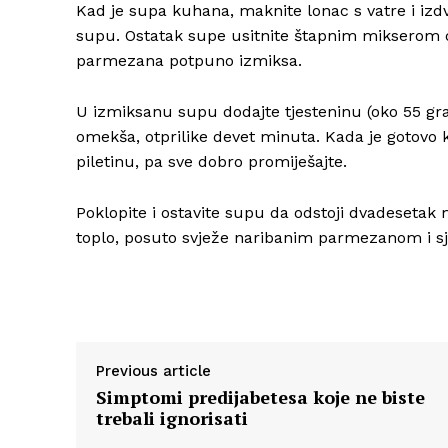
Kad je supa kuhana, maknite lonac s vatre i izdvoj
supu. Ostatak supe usitnite štapnim mikserom 
parmezana potpuno izmiksa.
U izmiksanu supu dodajte tjesteninu (oko 55 gra
omekša, otprilike devet minuta. Kada je gotovo 
piletinu, pa sve dobro promiješajte.
Poklopite i ostavite supu da odstoji dvadesetak 
toplo, posuto svježe naribanim parmezanom i 
Previous article
Simptomi predijabetesa koje ne biste
trebali ignorisati