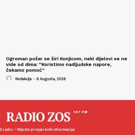
Ogroman požar se širi Konjicom, neki dijelovi se ne
vide od dima: “Koristimo nadljudske napore,
čekamo pomoć”
Redakcija
-
6 Augusta, 2026
RADIO ZOS
107 FM
 radio – Mjesto provjerenih informacija