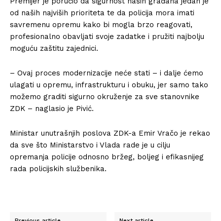
Premijer je poručio da sigurnost naših građana jedan je
od naših najviših prioriteta te da policija mora imati
savremenu opremu kako bi mogla brzo reagovati,
profesionalno obavljati svoje zadatke i pružiti najbolju
moguću zaštitu zajednici.
– Ovaj proces modernizacije neće stati – i dalje ćemo
ulagati u opremu, infrastrukturu i obuku, jer samo tako
možemo graditi sigurno okruženje za sve stanovnike
ZDK – naglasio je Pivić.
Ministar unutrašnjih poslova ZDK-a Emir Vračo je rekao
da sve što Ministarstvo i Vlada rade je u cilju
opremanja policije odnosno bržeg, boljeg i efikasnijeg
rada policijskih službenika.
Previous article
Next article