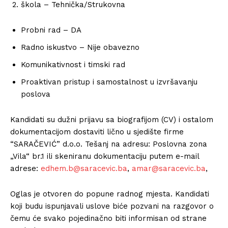
škola – Tehnička/Strukovna
Probni rad – DA
Radno iskustvo – Nije obavezno
Komunikativnost i timski rad
Proaktivan pristup i samostalnost u izvršavanju
poslova
Kandidati su dužni prijavu sa biografijom (CV) i ostalom
dokumentacijom dostaviti lično u sjedište firme
“SARAČEVIĆ” d.o.o. Tešanj na adresu: Poslovna zona
„Vila“ br.1 ili skeniranu dokumentaciju putem e-mail
adrese:
edhem.b@saracevic.ba
,
amar@saracevic.ba
,
Oglas je otvoren do popune radnog mjesta. Kandidati
koji budu ispunjavali uslove biće pozvani na razgovor o
čemu će svako pojedinačno biti informisan od strane