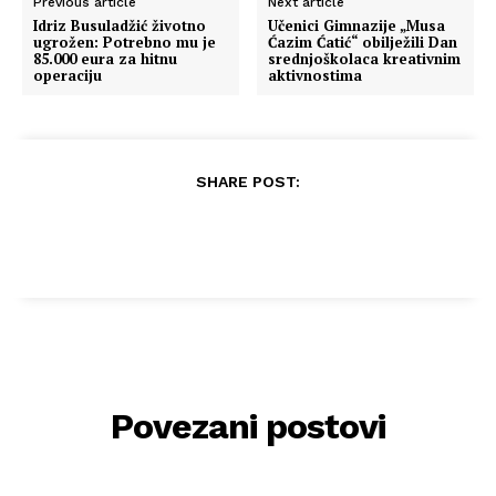
Previous article
Next article
Idriz Busuladžić životno
Učenici Gimnazije „Musa
ugrožen: Potrebno mu je
Ćazim Ćatić“ obilježili Dan
85.000 eura za hitnu
srednjoškolaca kreativnim
operaciju
aktivnostima
SHARE POST:
Povezani postovi