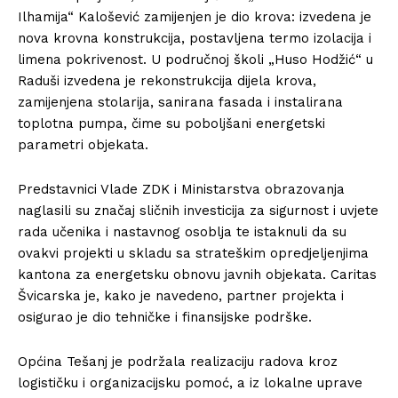
Ilhamija“ Kalošević zamijenjen je dio krova: izvedena je
nova krovna konstrukcija, postavljena termo izolacija i
limena pokrivenost. U područnoj školi „Huso Hodžić“ u
Raduši izvedena je rekonstrukcija dijela krova,
zamijenjena stolarija, sanirana fasada i instalirana
toplotna pumpa, čime su poboljšani energetski
parametri objekata.
Predstavnici Vlade ZDK i Ministarstva obrazovanja
naglasili su značaj sličnih investicija za sigurnost i uvjete
rada učenika i nastavnog osoblja te istaknuli da su
ovakvi projekti u skladu sa strateškim opredjeljenjima
kantona za energetsku obnovu javnih objekata. Caritas
Švicarska je, kako je navedeno, partner projekta i
osigurao je dio tehničke i finansijske podrške.
Općina Tešanj je podržala realizaciju radova kroz
logističku i organizacijsku pomoć, a iz lokalne uprave