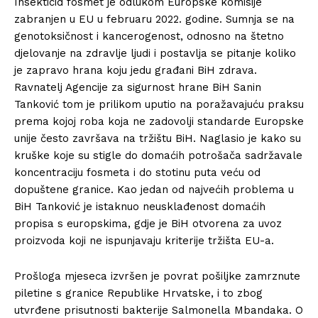
Insekticid fosmet je odlukom Europske komisije
zabranjen u EU u februaru 2022. godine. Sumnja se na
genotoksičnost i kancerogenost, odnosno na štetno
djelovanje na zdravlje ljudi i postavlja se pitanje koliko
je zapravo hrana koju jedu građani BiH zdrava.
Ravnatelj Agencije za sigurnost hrane BiH Sanin
Tanković tom je prilikom uputio na poražavajuću praksu
prema kojoj roba koja ne zadovolji standarde Europske
unije često završava na tržištu BiH. Naglasio je kako su
kruške koje su stigle do domaćih potrošača sadržavale
koncentraciju fosmeta i do stotinu puta veću od
dopuštene granice. Kao jedan od najvećih problema u
BiH Tanković je istaknuo neusklađenost domaćih
propisa s europskima, gdje je BiH otvorena za uvoz
proizvoda koji ne ispunjavaju kriterije tržišta EU-a.
Prošloga mjeseca izvršen je povrat pošiljke zamrznute
piletine s granice Republike Hrvatske, i to zbog
utvrđene prisutnosti bakterije Salmonella Mbandaka. O