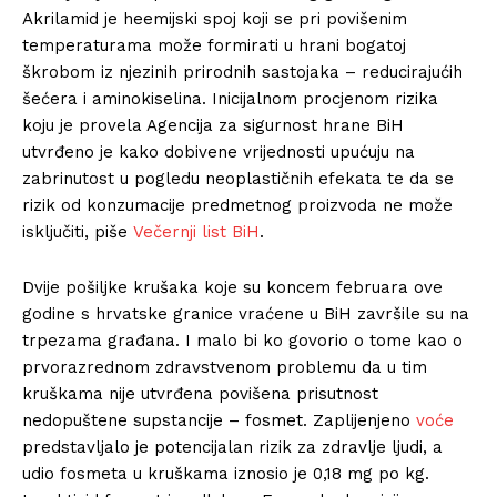
Akrilamid je heemijski spoj koji se pri povišenim
temperaturama može formirati u hrani bogatoj
škrobom iz njezinih prirodnih sastojaka – reducirajućih
šećera i aminokiselina. Inicijalnom procjenom rizika
koju je provela Agencija za sigurnost hrane BiH
utvrđeno je kako dobivene vrijednosti upućuju na
zabrinutost u pogledu neoplastičnih efekata te da se
rizik od konzumacije predmetnog proizvoda ne može
isključiti, piše
Večernji list BiH
.
Dvije pošiljke krušaka koje su koncem februara ove
godine s hrvatske granice vraćene u BiH završile su na
trpezama građana. I malo bi ko govorio o tome kao o
prvorazrednom zdravstvenom problemu da u tim
kruškama nije utvrđena povišena prisutnost
nedopuštene supstancije – fosmet. Zaplijenjeno
voće
predstavljalo je potencijalan rizik za zdravlje ljudi, a
udio fosmeta u kruškama iznosio je 0,18 mg po kg.