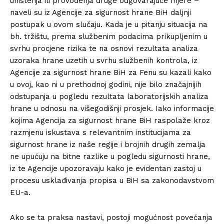
uništenja ili provođenja druge odgovarajuće mjere –
naveli su iz Agencije za sigurnost hrane BiH daljnji
postupak u ovom slučaju. Kada je u pitanju situacija na
bh. tržištu, prema službenim podacima prikupljenim u
svrhu procjene rizika te na osnovi rezultata analiza
uzoraka hrane uzetih u svrhu službenih kontrola, iz
Agencije za sigurnost hrane BiH za Fenu su kazali kako
u ovoj, kao ni u prethodnoj godini, nije bilo značajnijih
odstupanja u pogledu rezultata laboratorijskih analiza
hrane u odnosu na višegodišnji prosjek. Iako informacije
kojima Agencija za sigurnost hrane BiH raspolaže kroz
razmjenu iskustava s relevantnim institucijama za
sigurnost hrane iz naše regije i brojnih drugih zemalja
ne upućuju na bitne razlike u pogledu sigurnosti hrane,
iz te Agencije upozoravaju kako je evidentan zastoj u
procesu usklađivanja propisa u BiH sa zakonodavstvom
EU-a.
Ako se ta praksa nastavi, postoji mogućnost povećanja