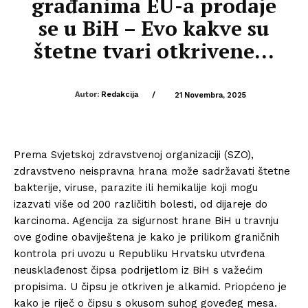
građanima EU-a prodaje
se u BiH – Evo kakve su
štetne tvari otkrivene…
Autor:
Redakcija
/
21 Novembra, 2025
Prema Svjetskoj zdravstvenoj organizaciji (SZO),
zdravstveno neispravna hrana može sadržavati štetne
bakterije, viruse, parazite ili hemikalije koji mogu
izazvati više od 200 različitih bolesti, od dijareje do
karcinoma. Agencija za sigurnost hrane BiH u travnju
ove godine obaviještena je kako je prilikom graničnih
kontrola pri uvozu u Republiku Hrvatsku utvrđena
neusklađenost čipsa podrijetlom iz BiH s važećim
propisima. U čipsu je otkriven je alkamid. Priopćeno je
kako je riječ o čipsu s okusom suhog goveđeg mesa.