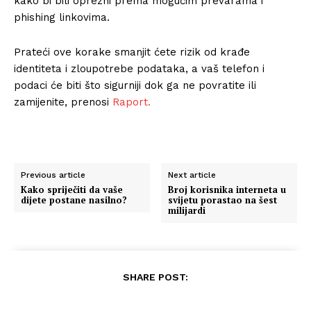
kako bi bili oprezni prema mogućim prevarama i
phishing linkovima.
Prateći ove korake smanjit ćete rizik od krađe
identiteta i zloupotrebe podataka, a vaš telefon i
podaci će biti što sigurniji dok ga ne povratite ili
zamijenite, prenosi
Raport.
Previous article
Next article
Kako spriječiti da vaše
Broj korisnika interneta u
dijete postane nasilno?
svijetu porastao na šest
milijardi
SHARE POST: