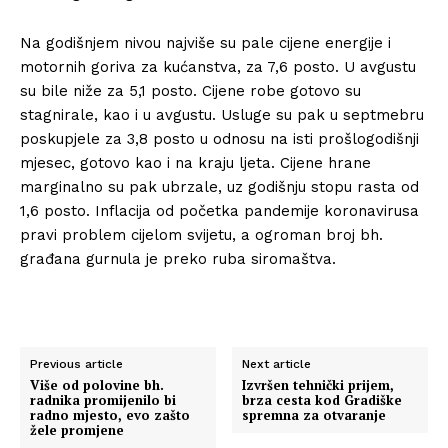
Na godišnjem nivou najviše su pale cijene energije i
motornih goriva za kućanstva, za 7,6 posto. U avgustu
su bile niže za 5,1 posto. Cijene robe gotovo su
stagnirale, kao i u avgustu. Usluge su pak u septmebru
poskupjele za 3,8 posto u odnosu na isti prošlogodišnji
mjesec, gotovo kao i na kraju ljeta. Cijene hrane
marginalno su pak ubrzale, uz godišnju stopu rasta od
1,6 posto. Inflacija od početka pandemije koronavirusa
pravi problem cijelom svijetu, a ogroman broj bh.
građana gurnula je preko ruba siromaštva.
Previous article
Next article
Više od polovine bh.
Izvršen tehnički prijem,
radnika promijenilo bi
brza cesta kod Gradiške
radno mjesto, evo zašto
spremna za otvaranje
žele promjene