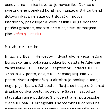
osnovne namirnice i sve tanje novčanike. Dok se u
svijetu cijene ponekad korigiraju naniže, u BiH taj trend
gotovo nikada ne stiže do trgovačkih polica.
Istodobno, poskupljenja komunalnih usluga dodatno
pritišću građane, osobito one s najnižim primanjima,
piše
Večernji list BiH.
Službene brojke
Inflacija u Bosni i Hercegovini dvostruko je veća nego u
Europskoj uniji, pokazuju podaci Eurostata te Agencije
za statistiku BiH. Tako je u septembru inflacija u BiH
iznosila 4,2 posto, dok je u Europskoj uniji bila 2,2
posto. Život u Njemačkoj u oktobru je poskupio manje
nego prije. Ipak, s 2,3 posto inflacija se i dalje drži iznad
granice od dva posto, potvrdio je Savezni zavod za
statistiku ranije podatke. S druge strane, potrošačke
cijene u Bosni i Hercegovini u septembru u odnosu na
prethodni mjesec ove godine u prosjeku su više za 0,2