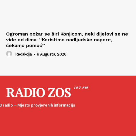
Ogroman požar se širi Konjicom, neki dijelovi se ne
vide od dima: “Koristimo nadljudske napore,
čekamo pomoć”
Redakcija
-
6 Augusta, 2026
RADIO ZOS
107 FM
 radio – Mjesto provjerenih informacija