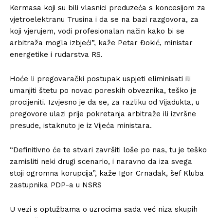
Kermasa koji su bili vlasnici preduzeća s koncesijom za
vjetroelektranu Trusina i da se na bazi razgovora, za
koji vjerujem, vodi profesionalan način kako bi se
arbitraža mogla izbjeći”, kaže Petar Đokić, ministar
energetike i rudarstva RS.
Hoće li pregovarački postupak uspjeti eliminisati ili
umanjiti štetu po novac poreskih obveznika, teško je
procijeniti. Izvjesno je da se, za razliku od Vijadukta, u
pregovore ulazi prije pokretanja arbitraže ili izvršne
presude, istaknuto je iz Vijeća ministara.
“Definitivno će te stvari završiti loše po nas, tu je teško
zamisliti neki drugi scenario, i naravno da iza svega
stoji ogromna korupcija”, kaže Igor Crnadak, šef Kluba
zastupnika PDP-a u NSRS
U vezi s optužbama o uzrocima sada već niza skupih