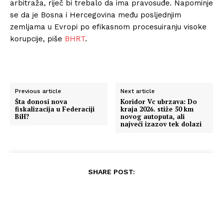
arbitraža, riječ bi trebalo da ima pravosuđe. Napominje
se da je Bosna i Hercegovina među posljednjim
zemljama u Evropi po efikasnom procesuiranju visoke
korupcije, piše
BHRT
.
Previous article
Next article
Šta donosi nova
Koridor Vc ubrzava: Do
fiskalizacija u Federaciji
kraja 2026. stiže 50 km
BiH?
novog autoputa, ali
najveći izazov tek dolazi
SHARE POST: