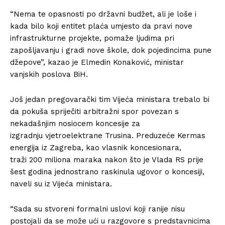
“Nema te opasnosti po državni budžet, ali je loše i
kada bilo koji entitet plaća umjesto da pravi nove
infrastrukturne projekte, pomaže ljudima pri
zapošljavanju i gradi nove škole, dok pojedincima pune
džepove”, kazao je Elmedin Konaković, ministar
vanjskih poslova BiH.
Još jedan pregovarački tim Vijeća ministara trebalo bi
da pokuša spriječiti arbitražni spor povezan s
nekadašnjim nosiocem koncesije za
izgradnju vjetroelektrane Trusina. Preduzeće Kermas
energija iz Zagreba, kao vlasnik koncesionara,
traži 200 miliona maraka nakon što je Vlada RS prije
šest godina jednostrano raskinula ugovor o koncesiji,
naveli su iz Vijeća ministara.
“Sada su stvoreni formalni uslovi koji ranije nisu
postojali da se može ući u razgovore s predstavnicima