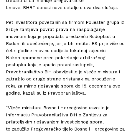
trebalo bi da imenuje pregovaračke
timove. BHRT donosi nove detalje u ova dva slučaja.
Pet investitora povezanih sa firmom Poliester grupa iz
Srbije zahtijeva povrat prava na raspolaganje
imovinom koja je pripadala preduzeću Rudoplast u
Rudom ili obeštećenje, jer je bh. entitet RS prije više od
četiri godine imovinu dodijelio lokalnoj zajednici.
Nakon opomene pred pokretanje arbitražnog
postupka koju je uputio pravni zastupnik,
Pravobranilaštvo BiH obavijestilo je Vijeće ministara i
zatražilo od druge strane pristanak na produženje
roka za mirno rješavanje spora do 15. decembra ove
godine, kazali su iz Pravobranilaštva.
“Vijeće ministara Bosne i Hercegovine usvojilo je
Informaciju Pravobranilaštva BiH o Zahtjevu za
prijateljskim rješavanjem investicionog spora,
te zadužilo Pregovaračko tijelo Bosne i Hercegovine za