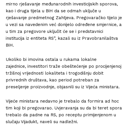
mirno rješavanje međunarodnih investicijskih sporova,
kao i druga tijela u BiH da se odmah uključe u
rješavanje predmetnog Zahtjeva. Pregovaračko tijelo je
u vezi sa navedenim već donijelo određene smjernice, a
u tim za pregovore uključit će se i predstavnici
institucija iz entiteta RS”, kazali su iz Pravobranilaštva
BiH.
Ukoliko bi imovina ostala u rukama lokalne
zajednice, investitori traže obeštećenje po procijenjenoj
tržišnoj vrijednosti lokaliteta i trogodišnju dobit
privrednih društava, kao period potreban za
preseljenje proizvodnje, objasnili su iz Vijeća ministara.
Vijeće ministara nedavno je trebalo da formira ad hoc
tim koji bi pregovarao. Uvjeravanja su da bi teret spora
trebalo da padne na RS, po receptu primijenjenom u
slučaju Vijadukt, naveli su nadležni.