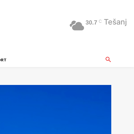
Tešanj
C
30.7
ORT