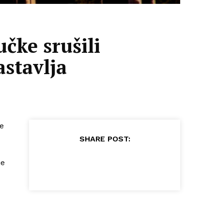
ke srušili
astavlja
ve
SHARE POST:
je