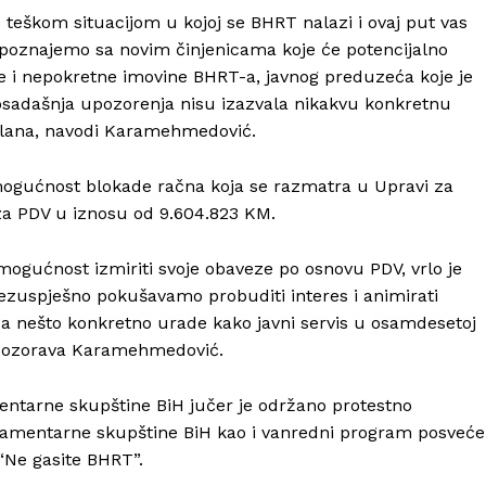
 teškom situacijom u kojoj se BHRT nalazi i ovaj put vas
upoznajemo sa novim činjenicama koje će potencijalno
ne i nepokretne imovine BHRT-a, javnog preduzeća koje je
sadašnja upozorenja nisu izazvala nikakvu konkretnu
oslana, navodi Karamehmedović.
ogućnost blokade račna koja se razmatra u Upravi za
za PDV u iznosu od 9.604.823 KM.
ogućnost izmiriti svoje obaveze po osnovu PDV, vrlo je
bezuspješno pokušavamo probuditi interes i animirati
da nešto konkretno urade kako javni servis u osamdesetoj
 upozorava Karamehmedović.
ntarne skupštine BiH jučer je održano protestno
lamentarne skupštine BiH kao i vanredni program posveć
Ne gasite BHRT”.