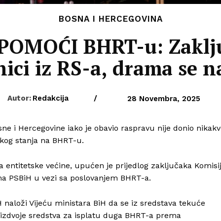
BOSNA I HERCEGOVINA
POMOĆI BHRT-u: Zaključ
ici iz RS-a, drama se n
Autor:
Redakcija
/
28 Novembra, 2025
e i Hercegovine iako je obavio raspravu nije donio nikak
kog stanja na BHRT-u.
 entitetske većine, upućen je prijedlog zaključaka Komisi
ma PSBiH u vezi sa poslovanjem BHRT-a.
naloži Vijeću ministara BiH da se iz sredstava tekuće
e izdvoje sredstva za isplatu duga BHRT-a prema