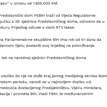
 gasu“ u iznosu od 1.655.000 KM.
Predstavnički dom PSBiH traži od Vijeća Regulatorne
ljučku s 29. sjednice Predstavničkog doma, odnosno da u
uru Prijedlog odluke o visini RTV takse.
ma Parlamenatrne skupštine BiH ima rok od tri dana da
nom tijelu dostaviti svoj izvještaj na potvrđivanje.
ti tek na narednoj sjednici Predstavničkog doma
 ukoliko do nje ne dođe kraj javnog medijskog servisa Bos
nskom periodu, navodi se u najnovijem dopisu v.d.
dovića dostavljenog Predsjedništvu, Vijeću ministara,
kacija i prometa BiH, Vladi FBiH, te međunarodnim