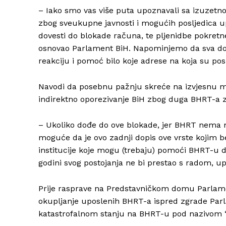
– Iako smo vas više puta upoznavali sa izuzetno
zbog sveukupne javnosti i mogućih posljedica 
dovesti do blokade računa, te pljenidbe pokret
osnovao Parlament BiH. Napominjemo da sva do
reakciju i pomoć bilo koje adrese na koja su p
Navodi da posebnu pažnju skreće na izvjesnu m
indirektno oporezivanje BiH zbog duga BHRT-a 
– Ukoliko dođe do ove blokade, jer BHRT nema m
moguće da je ovo zadnji dopis ove vrste kojim 
institucije koje mogu (trebaju) pomoći BHRT-u 
godini svog postojanja ne bi prestao s radom,
Prije rasprave na Predstavničkom domu Parlame
okupljanje uposlenih BHRT-a ispred zgrade Par
katastrofalnom stanju na BHRT-u pod nazivom “