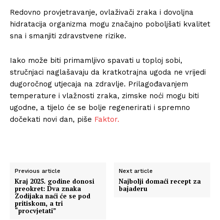
Redovno provjetravanje, ovlaživači zraka i dovoljna
hidratacija organizma mogu značajno poboljšati kvalitet
sna i smanjiti zdravstvene rizike.
Iako može biti primamljivo spavati u toploj sobi,
stručnjaci naglašavaju da kratkotrajna ugoda ne vrijedi
dugoročnog utjecaja na zdravlje. Prilagođavanjem
temperature i vlažnosti zraka, zimske noći mogu biti
ugodne, a tijelo će se bolje regenerirati i spremno
dočekati novi dan, piše
Faktor.
Previous article
Next article
Kraj 2025. godine donosi
Najbolji domaći recept za
preokret: Dva znaka
bajaderu
Zodijaka naći će se pod
pritiskom, a tri
“procvjetati”