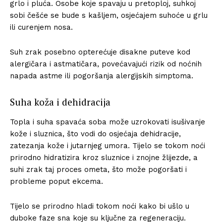
grlo i pluća. Osobe koje spavaju u pretoploj, suhkoj
sobi češće se bude s kašljem, osjećajem suhoće u grlu
ili curenjem nosa.
Suh zrak posebno opterećuje disakne puteve kod
alergičara i astmatičara, povećavajući rizik od noćnih
napada astme ili pogoršanja alergijskih simptoma.
Suha koža i dehidracija
Topla i suha spavaća soba može uzrokovati isušivanje
kože i sluznica, što vodi do osjećaja dehidracije,
zatezanja kože i jutarnjeg umora. Tijelo se tokom noći
prirodno hidratizira kroz sluznice i znojne žlijezde, a
suhi zrak taj proces ometa, što može pogoršati i
probleme poput ekcema.
Tijelo se prirodno hladi tokom noći kako bi ušlo u
duboke faze sna koje su ključne za regeneraciju.