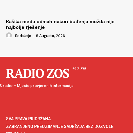
Kašika meda odmah nakon buđenja možda nije
najbolje rješenje
Redakcija
-
8 Augusta, 2026
RADIO ZOS
107 FM
 radio – Mjesto provjerenih informacija
SVA PRAVA PRIDRŽANA
ZABRANJENO PREUZIMANJE SADRŽAJA BEZ DOZVOLE