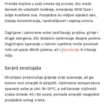
Previše topline u sobi ometa taj proces, što može
dovesti do učestalih buđenja, smanjenja REM faze i
lošije kvalitete sna. Posljedice su vidljive sljedeći dan,
slabija koncentracija, razdražljivost i osjećaj umora.
Zagrijane i zatvorene sobe zadržavaju prašinu, grinje i
druge alergene, što dodatno opterećuje disajne puteve.
Dugotrajno spavanje u takvim uvjetima može povećati
rizik od upale dišnih puteva, ali i
glavobolja
ili iritacija
očiju.
Savjeti stručnjaka
Stručnjaci preporučuju grijanje prije spavanja, ali ga
tokom noći smanjiti ili isključiti. Optimalna temperatura
spavaće sobe je oko 18–20°C, a održavanje vlažnosti
zraka između 40 i 60 posto pomaže smanjiti neugodne
posljedice suhog zraka.