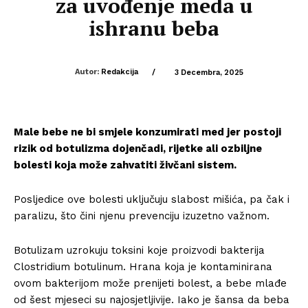
za uvođenje meda u
ishranu beba
Autor:
Redakcija
/
3 Decembra, 2025
Male bebe ne bi smjele konzumirati med jer postoji
rizik od botulizma dojenčadi, rijetke ali ozbiljne
bolesti koja može zahvatiti živčani sistem.
Posljedice ove bolesti uključuju slabost mišića, pa čak i
paralizu, što čini njenu prevenciju izuzetno važnom.
Botulizam uzrokuju toksini koje proizvodi bakterija
Clostridium botulinum. Hrana koja je kontaminirana
ovom bakterijom može prenijeti bolest, a bebe mlađe
od šest mjeseci su najosjetljivije. Iako je šansa da beba