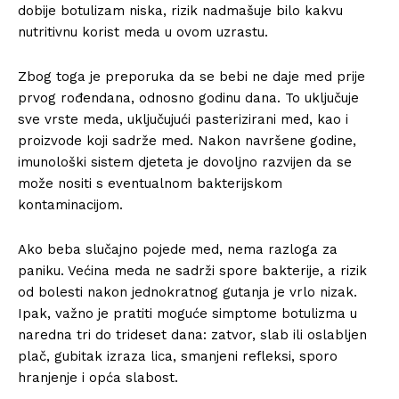
dobije botulizam niska, rizik nadmašuje bilo kakvu
nutritivnu korist meda u ovom uzrastu.
Zbog toga je preporuka da se bebi ne daje med prije
prvog rođendana, odnosno godinu dana. To uključuje
sve vrste meda, uključujući pasterizirani med, kao i
proizvode koji sadrže med. Nakon navršene godine,
imunološki sistem djeteta je dovoljno razvijen da se
može nositi s eventualnom bakterijskom
kontaminacijom.
Ako beba slučajno pojede med, nema razloga za
paniku. Većina meda ne sadrži spore bakterije, a rizik
od bolesti nakon jednokratnog gutanja je vrlo nizak.
Ipak, važno je pratiti moguće simptome botulizma u
naredna tri do trideset dana: zatvor, slab ili oslabljen
plač, gubitak izraza lica, smanjeni refleksi, sporo
hranjenje i opća slabost.