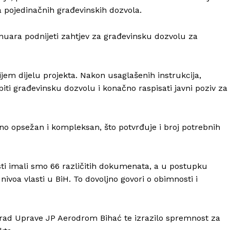
 pojedinačnih građevinskih dozvola.
nuara podnijeti zahtjev za građevinsku dozvolu za
nijem dijelu projekta. Nakon usaglašenih instrukcija,
 građevinsku dozvolu i konačno raspisati javni poziv za
tno opsežan i kompleksan, što potvrđuje i broj potrebnih
ti imali smo 66 različitih dokumenata, a u postupku
voa vlasti u BiH. To dovoljno govori o obimnosti i
o rad Uprave JP Aerodrom Bihać te izrazilo spremnost za