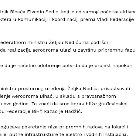
ik Bihaća Elvedin Sedić, koji je od samog početka aktivn
aktera u komunikaciji i koordinaciji prema Vladi Federacije
federalnom ministru Željku Nediću na podršci i
m da realizacija aerodroma ulazi u završnu pripremnu fazu
je da je načelno odobrenje potvrda da je projekt napokon
ministra prostornog uređenja Željka Nedića prisustvovali
đenje Aerodroma Bihać, u skladu s pravosnažnom
 ove godine. To znači da smo korak bliže građevinskoj
u Federacije BiH”, kazao je Hadžić.
ogućava pokretanje niza pripremnih radova na lokaciji
e, putne infrastrukture te elektro i vodnih instalacija.