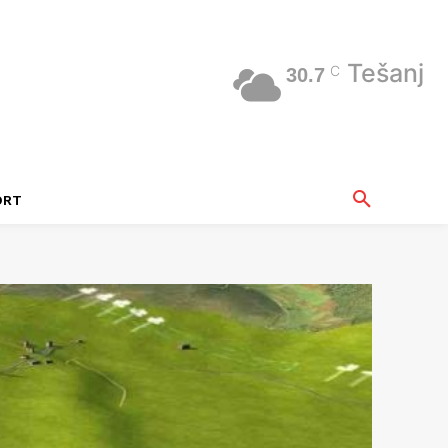
Tešanj
C
30.7
ORT