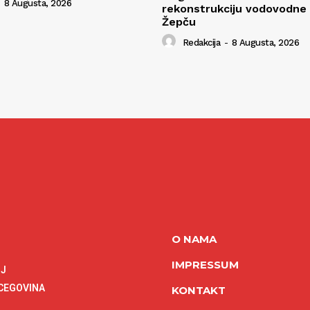
8 Augusta, 2026
rekonstrukciju vodovodne
Žepču
Redakcija
-
8 Augusta, 2026
O NAMA
IMPRESSUM
NJ
RCEGOVINA
KONTAKT