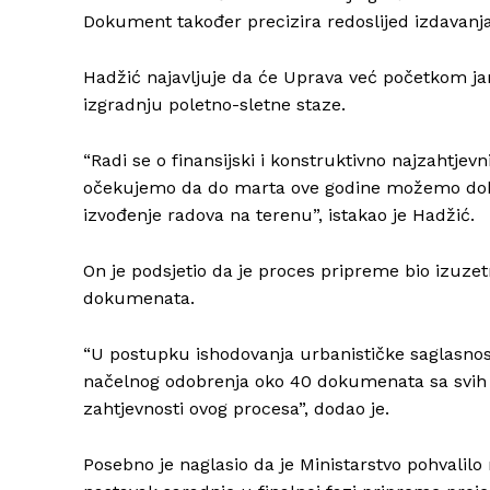
Dokument također precizira redoslijed izdavanja
Hadžić najavljuje da će Uprava već početkom ja
izgradnju poletno-sletne staze.
“Radi se o finansijski i konstruktivno najzahtjev
očekujemo da do marta ove godine možemo dobiti
izvođenje radova na terenu”, istakao je Hadžić.
On je podsjetio da je proces pripreme bio izuze
dokumenata.
“U postupku ishodovanja urbanističke saglasnos
načelnog odobrenja oko 40 dokumenata sa svih ni
zahtjevnosti ovog procesa”, dodao je.
Posebno je naglasio da je Ministarstvo pohvalil