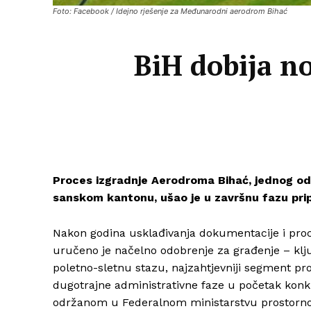
Foto: Facebook / Idejno rješenje za Međunarodni aerodrom Bihać
BiH dobija no
Proces izgradnje Aerodroma Bihać, jednog od 
sanskom kantonu, ušao je u završnu fazu pri
Nakon godina usklađivanja dokumentacije i proc
uručeno je načelno odobrenje za građenje – klju
poletno-sletnu stazu, najzahtjevniji segment p
dugotrajne administrativne faze u početak konkr
održanom u Federalnom ministarstvu prostorno