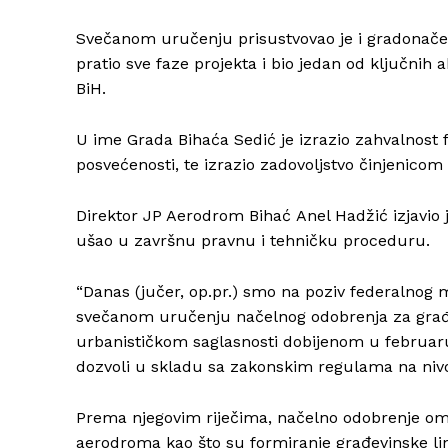
Svečanom uručenju prisustvovao je i gradonačeln
pratio sve faze projekta i bio jedan od ključnih 
BiH.
U ime Grada Bihaća Sedić je izrazio zahvalnost 
posvećenosti, te izrazio zadovoljstvo činjenico
Direktor JP Aerodrom Bihać Anel Hadžić izjavio 
ušao u završnu pravnu i tehničku proceduru.
“Danas (jučer, op.pr.) smo na poziv federalnog 
svečanom uručenju načelnog odobrenja za gra
urbanističkom saglasnosti dobijenom u februaru
dozvoli u skladu sa zakonskim regulama na nivo
Prema njegovim riječima, načelno odobrenje om
aerodroma kao što su formiranje građevinske linij