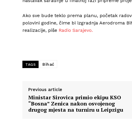
nastavak saradnje u finalnoj fazi pripreme proje
Ako sve bude teklo prema planu, početak radova 
polovini godine, čime bi izgradnja Aerodroma Bi
realizacije, piše
Radio Sarajevo.
Bihać
TAGS
Previous article
Ministar Sirovica primio ekipu KSO
“Bosna” Zenica nakon osvojenog
drugog mjesta na turniru u Leipzigu