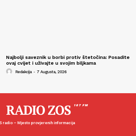
Najbolji saveznik u borbi protiv štetočina: Posadite
ovaj cvijet i uživajte u svojim biljkama
Redakcija
-
7 Augusta, 2026
RADIO ZOS
107 FM
 radio – Mjesto provjerenih informacija