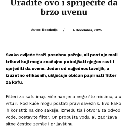
Uradite ovo i spriječite da
brzo uvenu
Autor:
Redakcija
/
4 Decembra, 2025
Svako cvijeće traži posebnu pažnju, ali postoje mali
trikovi koji mogu značajno poboljšati njegov rast i
sprječiti da uvene. Jedan od najjednostavnijih, a
izuzetno efikasnih, uključuje običan papirnati filter
za kafu.
Filteri za kafu imaju više namjena nego što mislimo, a u
vrtu ili kod kuće mogu postati pravi saveznik. Evo kako
ih koristiti: na dno saksije, između tla i otvora za odvod
vode, postavite filter. On propušta vodu, ali zadržava
sitne čestice zemlje i prljavštinu.