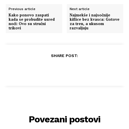
Previous article
Next article
Kako ponovo zaspati
Najmekše i najsočnije
kada se probudite usred
kiflice bez kvasca: Gotove
noći: Ovo su stručni
za tren, a ukusom
trikovi
razvaljuju
SHARE POST:
Povezani postovi