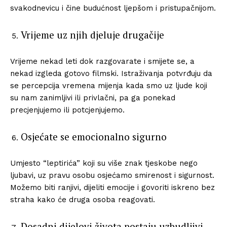
svakodnevicu i čine budućnost ljepšom i pristupačnijom.
Vrijeme uz njih djeluje drugačije
Vrijeme nekad leti dok razgovarate i smijete se, a
nekad izgleda gotovo filmski. Istraživanja potvrđuju da
se percepcija vremena mijenja kada smo uz ljude koji
su nam zanimljivi ili privlačni, pa ga ponekad
precjenjujemo ili potcjenjujemo.
Osjećate se emocionalno sigurno
Umjesto “leptirića” koji su više znak tjeskobe nego
ljubavi, uz pravu osobu osjećamo smirenost i sigurnost.
Možemo biti ranjivi, dijeliti emocije i govoriti iskreno bez
straha kako će druga osoba reagovati.
Dosadni dijelovi života postaju uzbudljivi