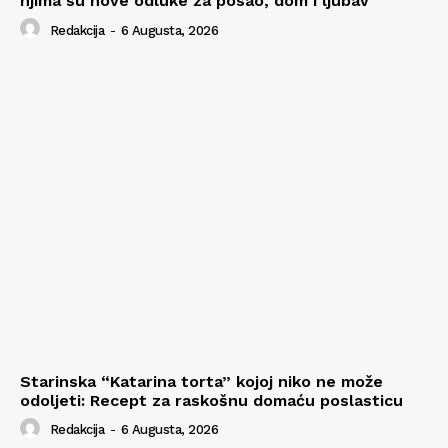
njima su nove odluke za posao, dom i ljubav
Redakcija
-
6 Augusta, 2026
Starinska “Katarina torta” kojoj niko ne može
odoljeti: Recept za raskošnu domaću poslasticu
Redakcija
-
6 Augusta, 2026