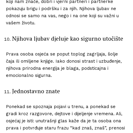
koji nam znače, dobri i vjerni partneri i partnerke
pokazuju brigu i podršku i za njih. Njihova ljubav ne
odnosi se samo na vas, nego i na one koji su važni u
vašem životu.
Njihova ljubav djeluje kao sigurno utočište
Prava osoba osjeća se poput toplog zagrljaja, šolje
čaja ili omiljene knjige. Iako donosi strast i uzbuđenje,
njihova prirodna energija je blaga, podsticajna i
emocionalno sigurna.
Jednostavno znate
Ponekad se spoznaja pojavi u trenu, a ponekad se
gradi kroz razgovore, dejtove i dijeljenje vremena. Ali,
osjećaj je isti: unutrašnji glas kaže da je ta osoba ona
prava i potvrđuje staru frazu “kad znaš, znaš”, prenosi