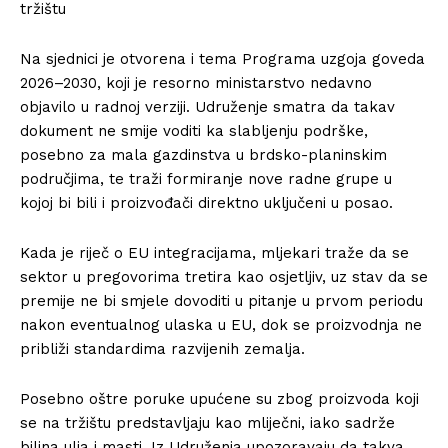
tržištu
Na sjednici je otvorena i tema Programa uzgoja goveda
2026–2030, koji je resorno ministarstvo nedavno
objavilo u radnoj verziji. Udruženje smatra da takav
dokument ne smije voditi ka slabljenju podrške,
posebno za mala gazdinstva u brdsko-planinskim
područjima, te traži formiranje nove radne grupe u
kojoj bi bili i proizvođači direktno uključeni u posao.
Kada je riječ o EU integracijama, mljekari traže da se
sektor u pregovorima tretira kao osjetljiv, uz stav da se
premije ne bi smjele dovoditi u pitanje u prvom periodu
nakon eventualnog ulaska u EU, dok se proizvodnja ne
približi standardima razvijenih zemalja.
Posebno oštre poruke upućene su zbog proizvoda koji
se na tržištu predstavljaju kao mliječni, iako sadrže
biljna ulja i masti. Iz Udruženja upozoravaju da takva