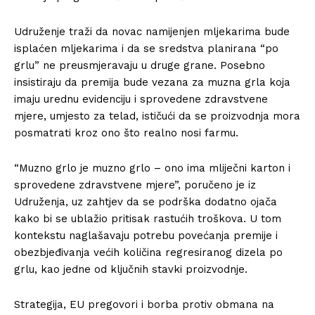
Udruženje traži da novac namijenjen mljekarima bude
isplaćen mljekarima i da se sredstva planirana “po
grlu” ne preusmjeravaju u druge grane. Posebno
insistiraju da premija bude vezana za muzna grla koja
imaju urednu evidenciju i sprovedene zdravstvene
mjere, umjesto za telad, ističući da se proizvodnja mora
posmatrati kroz ono što realno nosi farmu.
“Muzno grlo je muzno grlo – ono ima mliječni karton i
sprovedene zdravstvene mjere”, poručeno je iz
Udruženja, uz zahtjev da se podrška dodatno ojača
kako bi se ublažio pritisak rastućih troškova. U tom
kontekstu naglašavaju potrebu povećanja premije i
obezbjeđivanja većih količina regresiranog dizela po
grlu, kao jedne od ključnih stavki proizvodnje.
Strategija, EU pregovori i borba protiv obmana na