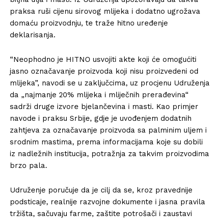
praksa ruši cijenu sirovog mlijeka i dodatno ugrožava
domaću proizvodnju, te traže hitno uređenje
deklarisanja.
“Neophodno je HITNO usvojiti akte koji će omogućiti
jasno označavanje proizvoda koji nisu proizvedeni od
mlijeka”, navodi se u zaključcima, uz procjenu Udruženja
da „najmanje 20% mlijeka i mliječnih prerađevina“
sadrži druge izvore bjelančevina i masti. Kao primjer
navode i praksu Srbije, gdje je uvođenjem dodatnih
zahtjeva za označavanje proizvoda sa palminim uljem i
srodnim mastima, prema informacijama koje su dobili
iz nadležnih institucija, potražnja za takvim proizvodima
brzo pala.
Udruženje poručuje da je cilj da se, kroz pravednije
podsticaje, realnije razvojne dokumente i jasna pravila
tržišta, sačuvaju farme, zaštite potrošači i zaustavi