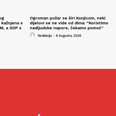
og
Ogroman požar se širi Konjicom, neki
 kažnjena s
dijelovi se ne vide od dima: “Koristimo
M, a SDP s
nadljudske napore, čekamo pomoć”
Redakcija
-
6 Augusta, 2026