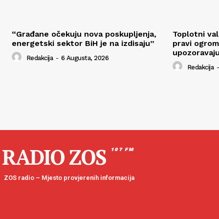
“Građane očekuju nova poskupljenja,
Toplotni va
energetski sektor BiH je na izdisaju”
pravi ogrom
upozoravaju
Redakcija
-
6 Augusta, 2026
Redakcija
-
RADIO ZOS
107 FM
ZOS radio – Mjesto provjerenih informacija