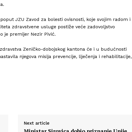
a.
oput JZU Zavod za bolesti ovisnosti, koje svojim radom i
teta zdravstvene usluge postiže veće zadovoljstvo
o je premijer Nezir Pivić.
 zdravstva Zeničko-dobojskog kantona će i u budućnosti
avila njegova misija prevencije, liječenja i rehabilitacije,
Next article
Ministar Sirovica dobio priznanje Unije