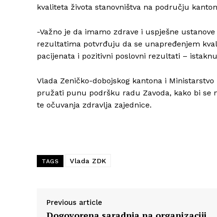
kvaliteta života stanovništva na području kanton
-Važno je da imamo zdrave i uspješne ustanove p
rezultatima potvrđuju da se unapređenjem kvali
pacijenata i pozitivni poslovni rezultati – istaknu
Vlada Zeničko-dobojskog kantona i Ministarstvo
pružati punu podršku radu Zavoda, kako bi se nast
te očuvanja zdravlja zajednice.
Vlada ZDK
TAGS
Previous article
Dogovorena saradnja na organizaciji