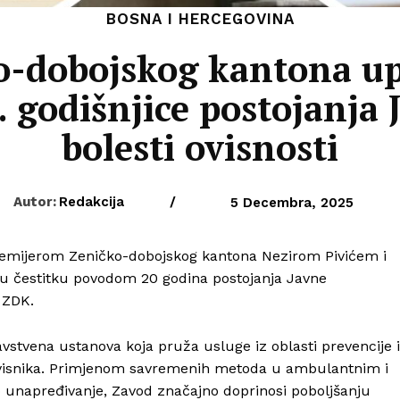
BOSNA I HERCEGOVINA
o-dobojskog kantona upu
 godišnjice postojanja 
bolesti ovisnosti
Autor:
Redakcija
/
5 Decembra, 2025
remijerom Zeničko-dobojskog kantona Nezirom Pivićem i
i su čestitku povodom 20 godina postojanja Javne
 ZDK.
ravstvena ustanova koja pruža usluge iz oblasti prevencije i
je ovisnika. Primjenom savremenih metoda u ambulantnim i
 unapređivanje, Zavod značajno doprinosi poboljšanju