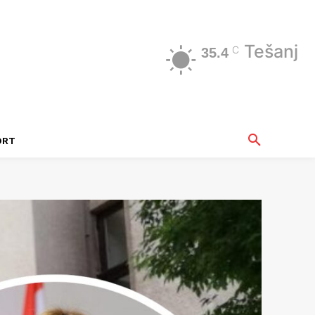
Tešanj
C
35.4
ORT