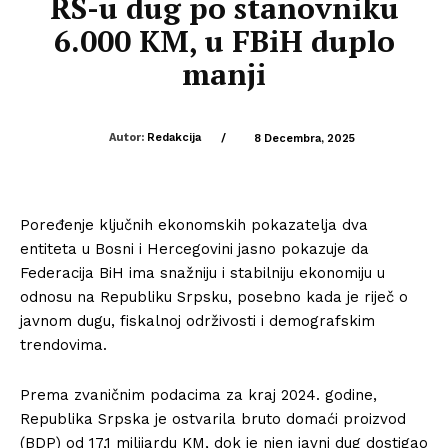
RS-u dug po stanovniku
6.000 KM, u FBiH duplo
manji
Autor:
Redakcija
/
8 Decembra, 2025
Poređenje ključnih ekonomskih pokazatelja dva
entiteta u Bosni i Hercegovini jasno pokazuje da
Federacija BiH ima snažniju i stabilniju ekonomiju u
odnosu na Republiku Srpsku, posebno kada je riječ o
javnom dugu, fiskalnoj održivosti i demografskim
trendovima.
Prema zvaničnim podacima za kraj 2024. godine,
Republika Srpska je ostvarila bruto domaći proizvod
(BDP) od 17,1 milijardu KM, dok je njen javni dug dostigao