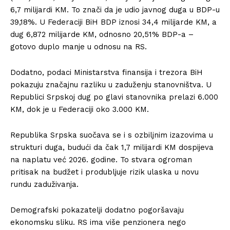
6,7 milijardi KM. To znači da je udio javnog duga u BDP-u
39,18%. U Federaciji BiH BDP iznosi 34,4 milijarde KM, a
dug 6,872 milijarde KM, odnosno 20,51% BDP-a –
gotovo duplo manje u odnosu na RS.
Dodatno, podaci Ministarstva finansija i trezora BiH
pokazuju značajnu razliku u zaduženju stanovništva. U
Republici Srpskoj dug po glavi stanovnika prelazi 6.000
KM, dok je u Federaciji oko 3.000 KM.
Republika Srpska suočava se i s ozbiljnim izazovima u
strukturi duga, budući da čak 1,7 milijardi KM dospijeva
na naplatu već 2026. godine. To stvara ogroman
pritisak na budžet i produbljuje rizik ulaska u novu
rundu zaduživanja.
Demografski pokazatelji dodatno pogoršavaju
ekonomsku sliku. RS ima više penzionera nego