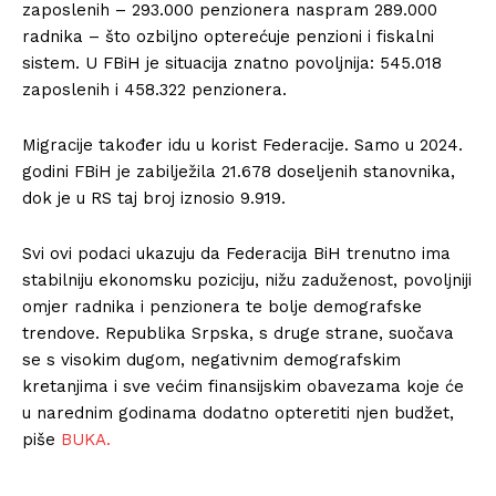
zaposlenih – 293.000 penzionera naspram 289.000
radnika – što ozbiljno opterećuje penzioni i fiskalni
sistem. U FBiH je situacija znatno povoljnija: 545.018
zaposlenih i 458.322 penzionera.
Migracije također idu u korist Federacije. Samo u 2024.
godini FBiH je zabilježila 21.678 doseljenih stanovnika,
dok je u RS taj broj iznosio 9.919.
Svi ovi podaci ukazuju da Federacija BiH trenutno ima
stabilniju ekonomsku poziciju, nižu zaduženost, povoljniji
omjer radnika i penzionera te bolje demografske
trendove. Republika Srpska, s druge strane, suočava
se s visokim dugom, negativnim demografskim
kretanjima i sve većim finansijskim obavezama koje će
u narednim godinama dodatno opteretiti njen budžet,
piše
BUKA.