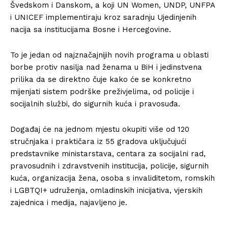
Švedskom i Danskom, a koji UN Women, UNDP, UNFPA
i UNICEF implementiraju kroz saradnju Ujedinjenih
nacija sa institucijama Bosne i Hercegovine.
To je jedan od najznačajnijih novih programa u oblasti
borbe protiv nasilja nad ženama u BiH i jedinstvena
prilika da se direktno čuje kako će se konkretno
mijenjati sistem podrške preživjelima, od policije i
socijalnih službi, do sigurnih kuća i pravosuđa.
Događaj će na jednom mjestu okupiti više od 120
stručnjaka i praktičara iz 55 gradova uključujući
predstavnike ministarstava, centara za socijalni rad,
pravosudnih i zdravstvenih institucija, policije, sigurnih
kuća, organizacija žena, osoba s invaliditetom, romskih
i LGBTQI+ udruženja, omladinskih inicijativa, vjerskih
zajednica i medija, najavljeno je.