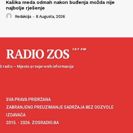
Kašika meda odmah nakon buđenja možda nije
najbolje rješenje
Redakcija
-
8 Augusta, 2026
RADIO ZOS
107 FM
 radio – Mjesto provjerenih informacija
SVA PRAVA PRIDRŽANA
ZABRANJENO PREUZIMANJE SADRŽAJA BEZ DOZVOLE
IZDAVAČA
2015. - 2026. ZOSRADIO.BA