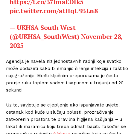
https://t.co/37lmaEDIk5
pic.twitter.com/atHqU93Ln8
— UKHSA South West
(@UKHSA_SouthWest)
November 28,
2025
Agencija je navela niz jednostavnih radnji koje svatko
može poduzeti kako bi smanjio širenje infekcija i zaštitio
najugroženije. Među ključnim preporukama je često
pranje ruku toplom vodom i sapunom u trajanju od 20
sekundi.
Uz to, savjetuje se cijepljenje ako ispunjavate uvjete,
ostanak kod kuće u slučaju bolesti, prozračivanje
zatvorenih prostora te pravilna higijena kašljanja – u
lakat ili maramicu koju treba odmah baciti. Također se
preporučuje redovito
čišćenje
površina koje se često