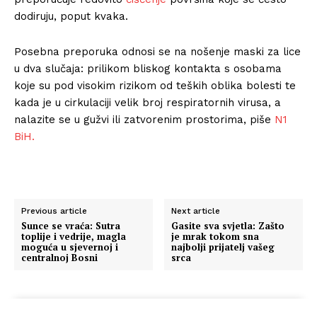
dodiruju, poput kvaka.
Posebna preporuka odnosi se na nošenje maski za lice
u dva slučaja: prilikom bliskog kontakta s osobama
koje su pod visokim rizikom od teških oblika bolesti te
kada je u cirkulaciji velik broj respiratornih virusa, a
nalazite se u gužvi ili zatvorenim prostorima, piše
N1
BiH.
Previous article
Next article
Sunce se vraća: Sutra
Gasite sva svjetla: Zašto
toplije i vedrije, magla
je mrak tokom sna
moguća u sjevernoj i
najbolji prijatelj vašeg
centralnoj Bosni
srca