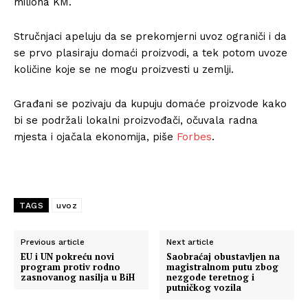
miliona KM.
Stručnjaci apeluju da se prekomjerni uvoz ograniči i da
se prvo plasiraju domaći proizvodi, a tek potom uvoze
količine koje se ne mogu proizvesti u zemlji.
Građani se pozivaju da kupuju domaće proizvode kako
bi se podržali lokalni proizvođači, očuvala radna
mjesta i ojačala ekonomija, piše
Forbes
.
TAGS
uvoz
Previous article
Next article
EU i UN pokreću novi
Saobraćaj obustavljen na
program protiv rodno
magistralnom putu zbog
zasnovanog nasilja u BiH
nezgode teretnog i
putničkog vozila