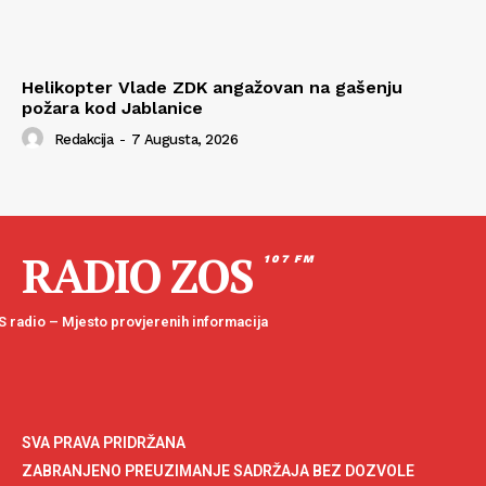
Helikopter Vlade ZDK angažovan na gašenju
požara kod Jablanice
Redakcija
-
7 Augusta, 2026
RADIO ZOS
107 FM
 radio – Mjesto provjerenih informacija
SVA PRAVA PRIDRŽANA
ZABRANJENO PREUZIMANJE SADRŽAJA BEZ DOZVOLE