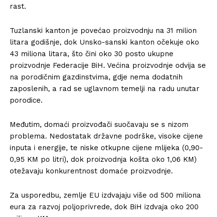
rast.
Tuzlanski kanton je povećao proizvodnju na 31 milion
litara godišnje, dok Unsko-sanski kanton očekuje oko
43 miliona litara, što čini oko 30 posto ukupne
proizvodnje Federacije BiH. Većina proizvodnje odvija se
na porodičnim gazdinstvima, gdje nema dodatnih
zaposlenih, a rad se uglavnom temelji na radu unutar
porodice.
Međutim, domaći proizvođači suočavaju se s nizom
problema. Nedostatak državne podrške, visoke cijene
inputa i energije, te niske otkupne cijene mlijeka (0,90-
0,95 KM po litri), dok proizvodnja košta oko 1,06 KM)
otežavaju konkurentnost domaće proizvodnje.
Za usporedbu, zemlje EU izdvajaju više od 500 miliona
eura za razvoj poljoprivrede, dok BiH izdvaja oko 200