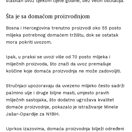
stabilan uvoz tijekom cijele godine, bez većih oscilacija.
Šta je sa domaćom proizvodnjom
Bosna i Hercegovina trenutno proizvodi oko 55 posto
mlijeka potrebnog domaćem tržištu, dok se ostatak
mora pokriti uvozom.
Ipak, u praksi se uvozi više od 70 posto mlijeka i
mliječnih proizvoda, što znači da uvoz premašuje
količine koje domaća proizvodnja ne može zadovoljiti.
Stručnjaci upozoravaju da uvezeno mlijeko često sadrži
palmino ulje i druge biljne masti, umjesto pravih
mliječnih sastojaka, što dodatno ugrožava kvalitet
domaće proizvodnje, pokazalo je istraživanje Minele
Jašar-Opardije za N1BiH.
Uprkos izazovima, domaća proizvodnja bilježi određeni