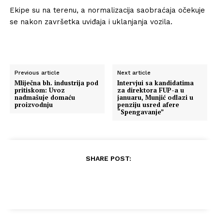
Ekipe su na terenu, a normalizacija saobraćaja očekuje
se nakon završetka uviđaja i uklanjanja vozila.
Previous article
Next article
Mliječna bh. industrija pod
Intervjui sa kandidatima
pritiskom: Uvoz
za direktora FUP-a u
nadmašuje domaću
januaru, Munjić odlazi u
proizvodnju
penziju usred afere
“Spengavanje”
SHARE POST: