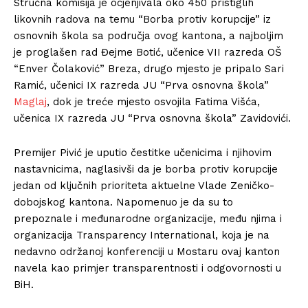
Stručna komisija je ocjenjivala oko 450 pristiglih
likovnih radova na temu “Borba protiv korupcije” iz
osnovnih škola sa područja ovog kantona, a najboljim
je proglašen rad Đejme Botić, učenice VII razreda OŠ
“Enver Čolaković” Breza, drugo mjesto je pripalo Sari
Ramić, učenici IX razreda JU “Prva osnovna škola”
Maglaj
, dok je treće mjesto osvojila Fatima Višća,
učenica IX razreda JU “Prva osnovna škola” Zavidovići.
Premijer Pivić je uputio čestitke učenicima i njihovim
nastavnicima, naglasivši da je borba protiv korupcije
jedan od ključnih prioriteta aktuelne Vlade Zeničko-
dobojskog kantona. Napomenuo je da su to
prepoznale i međunarodne organizacije, među njima i
organizacija Transparency International, koja je na
nedavno održanoj konferenciji u Mostaru ovaj kanton
navela kao primjer transparentnosti i odgovornosti u
BiH.