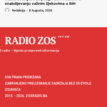
snabdijevanju važnim lijekovima u BiH
Redakcija
-
8 Augusta, 2026
RADIO ZOS
107 FM
 radio – Mjesto provjerenih informacija
SVA PRAVA PRIDRŽANA
ZABRANJENO PREUZIMANJE SADRŽAJA BEZ DOZVOLE
IZDAVAČA
2015. - 2026. ZOSRADIO.BA