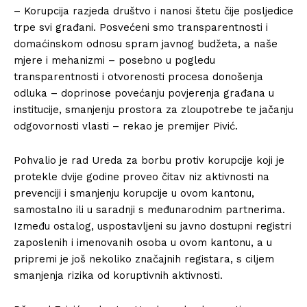
– Korupcija razjeda društvo i nanosi štetu čije posljedice
trpe svi građani. Posvećeni smo transparentnosti i
domaćinskom odnosu spram javnog budžeta, a naše
mjere i mehanizmi – posebno u pogledu
transparentnosti i otvorenosti procesa donošenja
odluka – doprinose povećanju povjerenja građana u
institucije, smanjenju prostora za zloupotrebe te jačanju
odgovornosti vlasti – rekao je premijer Pivić.
Pohvalio je rad Ureda za borbu protiv korupcije koji je
protekle dvije godine proveo čitav niz aktivnosti na
prevenciji i smanjenju korupcije u ovom kantonu,
samostalno ili u saradnji s međunarodnim partnerima.
Između ostalog, uspostavljeni su javno dostupni registri
zaposlenih i imenovanih osoba u ovom kantonu, a u
pripremi je još nekoliko značajnih registara, s ciljem
smanjenja rizika od koruptivnih aktivnosti.