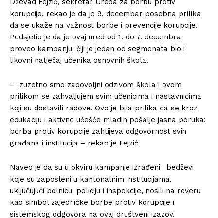
Dževad Fejzić, sekretar Ureda za borbu protiv
korupcije, rekao je da je 9. decembar posebna prilika
da se ukaže na važnost borbe i prevencije korupcije.
Podsjetio je da je ovaj ured od 1. do 7. decembra
proveo kampanju, čiji je jedan od segmenata bio i
likovni natječaj učenika osnovnih škola.
– Izuzetno smo zadovoljni odzivom škola i ovom
prilikom se zahvaljujem svim učenicima i nastavnicima
koji su dostavili radove. Ovo je bila prilika da se kroz
edukaciju i aktivno učešće mladih pošalje jasna poruka:
borba protiv korupcije zahtijeva odgovornost svih
građana i institucija – rekao je Fejzić.
Naveo je da su u okviru kampanje izrađeni i bedževi
koje su zaposleni u kantonalnim institucijama,
uključujući bolnicu, policiju i inspekcije, nosili na reveru
kao simbol zajedničke borbe protiv korupcije i
sistemskog odgovora na ovaj društveni izazov.