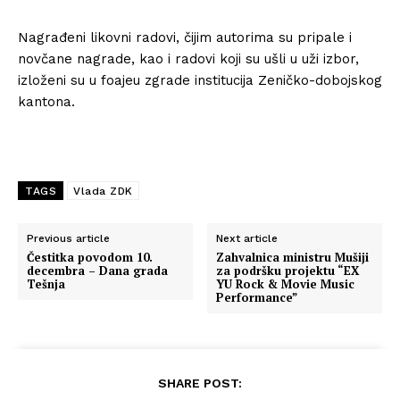
Nagrađeni likovni radovi, čijim autorima su pripale i
novčane nagrade, kao i radovi koji su ušli u uži izbor,
izloženi su u foajeu zgrade institucija Zeničko-dobojskog
kantona.
TAGS
Vlada ZDK
Previous article
Next article
Čestitka povodom 10.
Zahvalnica ministru Mušiji
decembra – Dana grada
za podršku projektu “EX
Tešnja
YU Rock & Movie Music
Performance”
SHARE POST: