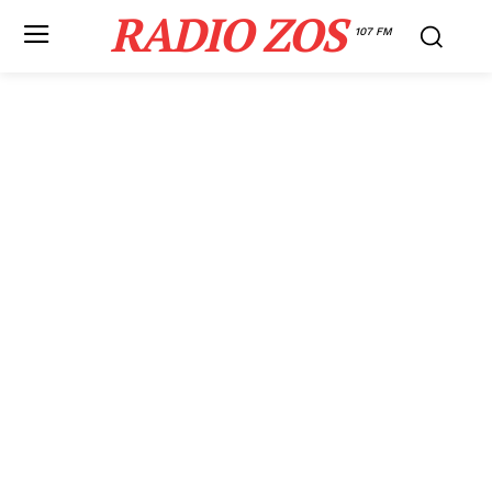
RADIO ZOS
107 FM