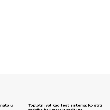
enata u
Toplotni val kao test sistema: Ko štiti
radnike koji moraju raditi na