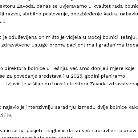
irektoru Zavoda, danas se uvjeravamo u kvalitet rada bolni
i razvoj, stabilno poslovanje, obezbjeđenje kadra, nabavk
ić.
o je oduševljena onim što je vidjela u Općoj bolnici Tešnju,
 da zdravstvene usluge prema pacijentima i građanima treb
direktora bolnice u Tešnju. Već smo donijeli mjere koje
 se za povećanje sredstava i u 2025. godini planiramo
 izjavio je vršilac dužnosti direktora Zavoda zdravstveno
 najavio je intenzivniju saradnju između dvije bolnice kak
štita.
lio se na posjeti i naglasio da su već napravljeni planovi