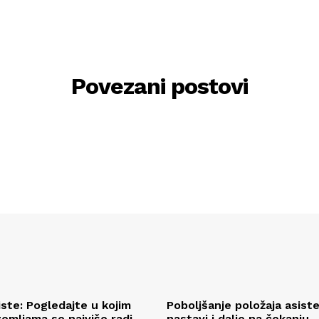
Povezani postovi
iste: Pogledajte u kojim
Poboljšanje položaja asist
emljama se najviše radi
nastavi i dalje na čekanju