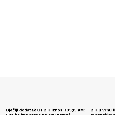
Dječiji dodatak u FBiH iznosi 195,13 KM:
BiH u vrhu l
Evo ko ima pravo na ovu pomoć
europskim z