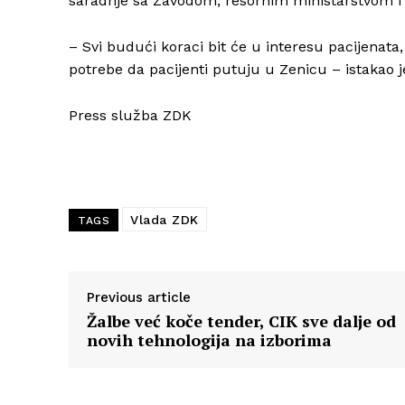
saradnje sa Zavodom, resornim ministarstvom 
– Svi budući koraci bit će u interesu pacijenata
potrebe da pacijenti putuju u Zenicu – istakao 
Press služba ZDK
Vlada ZDK
TAGS
Previous article
Žalbe već koče tender, CIK sve dalje od
novih tehnologija na izborima