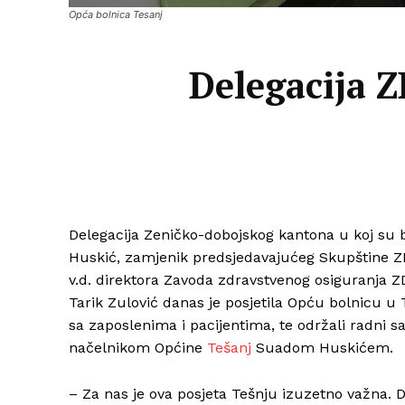
Opća bolnica Tesanj
Delegacija Z
Delegacija Zeničko-dobojskog kantona u koj su b
Huskić, zamjenik predsjedavajućeg Skupštine ZD
v.d. direktora Zavoda zdravstvenog osiguranja 
Tarik Zulović danas je posjetila Opću bolnicu u 
sa zaposlenima i pacijentima, te održali radni
načelnikom Općine
Tešanj
Suadom Huskićem.
– Za nas je ova posjeta Tešnju izuzetno važna. 