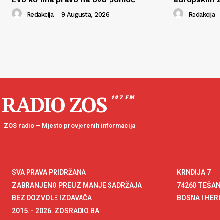
Redakcija
-
9 Augusta, 2026
Redakcija
-
RADIO ZOS
107 FM
ZOS radio – Mjesto provjerenih informacija
SVA PRAVA PRIDRŽANA
KRNDIJA 7
ZABRANJENO PREUZIMANJE SADRŽAJA
74260 TEŠA
BEZ DOZVOLE IZDAVAČA
BOSNA I HE
2015. - 2026. ZOSRADIO.BA