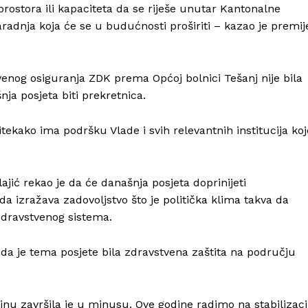
prostora ili kapaciteta da se riješe unutar Kantonalne
aradnja koja će se u budućnosti proširiti – kazao je premij
venog osiguranja ZDK prema Općoj bolnici Tešanj nije bila
ja posjeta biti prekretnica.
ekako ima podršku Vlade i svih relevantnih institucija koj
ić rekao je da će današnja posjeta doprinijeti
 izražava zadovoljstvo što je politička klima takva da
zdravstvenog sistema.
da je tema posjete bila zdravstvena zaštita na području
inu završila je u minusu. Ove godine radimo na stabilizacij