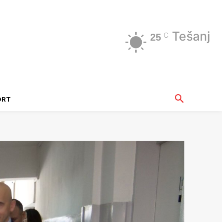
Tešanj
C
25
ORT