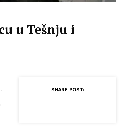
cu u Tešnju i
,
SHARE POST:
i
u