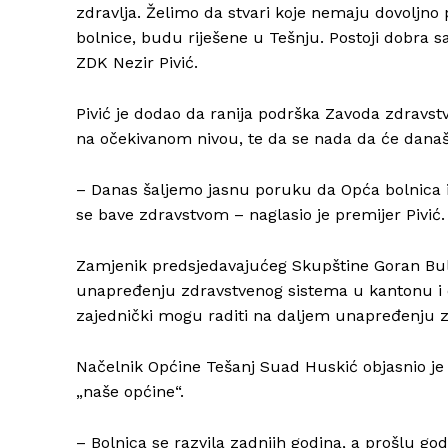
zdravlja. Želimo da stvari koje nemaju dovoljno 
bolnice, budu riješene u Tešnju. Postoji dobra s
ZDK Nezir Pivić.
Pivić je dodao da ranija podrška Zavoda zdravst
na očekivanom nivou, te da se nada da će današn
– Danas šaljemo jasnu poruku da Opća bolnica it
se bave zdravstvom – naglasio je premijer Pivić.
Zamjenik predsjedavajućeg Skupštine Goran Bulaj
unapređenju zdravstvenog sistema u kantonu i da
zajednički mogu raditi na daljem unapređenju 
Načelnik Općine Tešanj Suad Huskić objasnio je 
„naše općine“.
– Bolnica se razvila zadnjih godina, a prošlu god