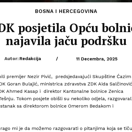
BOSNA I HERCEGOVINA
DK posjetila Opću bolni
najavila jaču podršku
Autor:
Redakcija
/
11 Decembra, 2025
ili premijer Nezir Pivić, predsjedavajući Skupštine Ćazim
K Goran Bulajić, ministrica zdravstva ZDK Aida Salčinović
ZDK Ahmed Kasap i direktor Kantonalne bolnice Zenica
Tešnju. Tokom posjete obišli su nekoliko odjela, razgovaral
 sastanak sa direktorom bolnice Omerom Bedakom i
Drago mi je da možemo razgovarati o pitanjima koja se tič