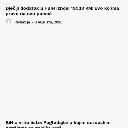
Dječiji dodatak u FBiH iznosi 195,13 KM: Evo ko ima
pravo na ovu pomoć
Redakcija
-
9 Augusta, 2026
BiH u vrhu liste: Pogledajte u kojim europskim
zemljama se najviše radi