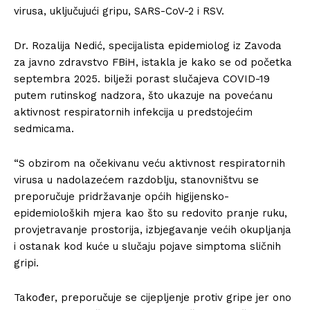
virusa, uključujući gripu, SARS-CoV-2 i RSV.
Dr. Rozalija Nedić, specijalista epidemiolog iz Zavoda
za javno zdravstvo FBiH, istakla je kako se od početka
septembra 2025. bilježi porast slučajeva COVID-19
putem rutinskog nadzora, što ukazuje na povećanu
aktivnost respiratornih infekcija u predstojećim
sedmicama.
“S obzirom na očekivanu veću aktivnost respiratornih
virusa u nadolazećem razdoblju, stanovništvu se
preporučuje pridržavanje općih higijensko-
epidemioloških mjera kao što su redovito pranje ruku,
provjetravanje prostorija, izbjegavanje većih okupljanja
i ostanak kod kuće u slučaju pojave simptoma sličnih
gripi.
Također, preporučuje se cijepljenje protiv gripe jer ono