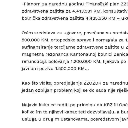
-Planom za narednu godinu Finansijski plan ZZ
zdravstvena zaštita za 4.413.581 KM, konsultativ
bolnička zdravstvena zaštita 4.425.350 KM – u
Osim sredstava za ugovore, povećana su sredstva
500.000 KM, ortopedske sprave i pomagala za 1
sufinansiranje tercijarne zdravstvene zaštite u
magnetna rezonanca Kantonalnoj bolnici Zenica
refundacija bolovanja 1.200.000 KM, lijekova
javnom pozivu 1.500.000 KM…
Kao što vidite, opredjeljenje ZZOZDK za narednu 
jedan ozbiljan problem koji se do sada nije riješi
Najavio kako će raditi po principu da KBZ ili Op
koliko im to njihovi kapaciteti dozvoljavaju, a b
usluga u drugim ustanovama, posredstvom javn