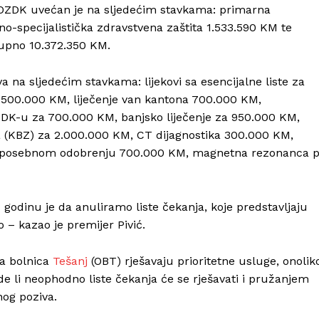
OZDK uvećan je na sljedećim stavkama: primarna
no-specijalistička zdravstvena zaštita 1.533.590 KM te
kupno 10.372.350 KM.
 na sljedećim stavkama: lijekovi sa esencijalne liste za
.500.000 KM, liječenje van kantona 700.000 KM,
 ZDK-u za 700.000 KM, banjsko liječenje za 950.000 KM,
 (KBZ) za 2.000.000 KM, CT dijagnostika 300.000 KM,
 po posebnom odobrenju 700.000 KM, magnetna rezonanca 
godinu je da anuliramo liste čekanja, koje predstavljaju
o – kazao je premijer Pivić.
ća bolnica
Tešanj
(OBT) rješavaju prioritetne usluge, onolik
ude li neophodno liste čekanja će se rješavati i pružanjem
og poziva.