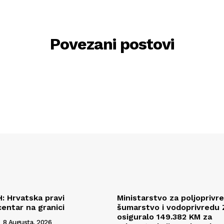
Povezani postovi
H: Hrvatska pravi
Ministarstvo za poljoprivr
centar na granici
šumarstvo i vodoprivredu
osiguralo 149.382 KM za
8 Augusta, 2026