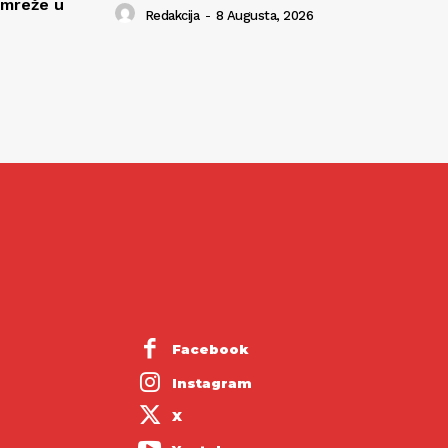
 mreže u
Redakcija
-
8 Augusta, 2026
Facebook
Instagram
X