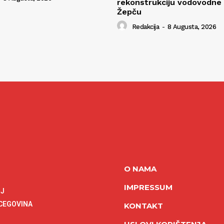
rekonstrukciju vodovodne
Žepču
Redakcija
-
8 Augusta, 2026
O NAMA
IMPRESSUM
NJ
RCEGOVINA
KONTAKT