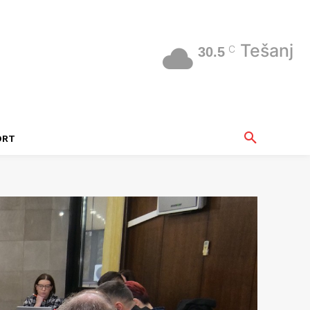
Tešanj
C
30.5
ORT