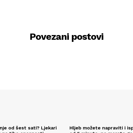
Povezani postovi
je od šest sati? Ljekari
Hljeb možete napraviti i is