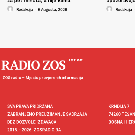
za pet minuta, a nije klima
upozoravaju
Redakcija
-
9 Augusta, 2026
Redakcija
-
RADIO ZOS
107 FM
ZOS radio – Mjesto provjerenih informacija
SVA PRAVA PRIDRŽANA
KRNDIJA 7
ZABRANJENO PREUZIMANJE SADRŽAJA
74260 TEŠA
BEZ DOZVOLE IZDAVAČA
BOSNA I HE
2015. - 2026. ZOSRADIO.BA