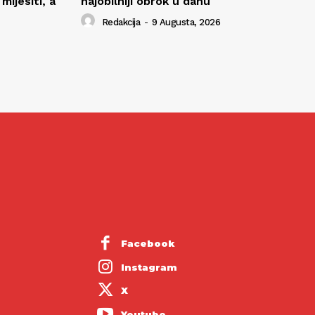
ijesiti, a
najobilniji obrok u danu
Redakcija
-
9 Augusta, 2026
Facebook
Instagram
X
Youtube