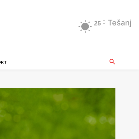
Tešanj
C
25
ORT