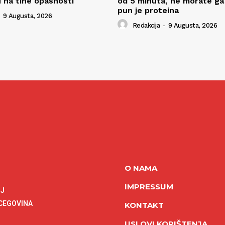
 na tihe opasnosti
od 5 minuta, ne morate ga m
pun je proteina
9 Augusta, 2026
Redakcija
-
9 Augusta, 2026
O NAMA
IMPRESSUM
NJ
RCEGOVINA
KONTAKT
USLOVI KORIŠTENJA