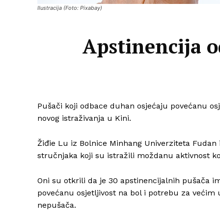
Ilustracija (Foto: Pixabay)
Apstinencija o
Pušači koji odbace duhan osjećaju povećanu osje
novog istraživanja u Kini.
Žiđie Lu iz Bolnice Minhang Univerziteta Fudan i
stručnjaka koji su istražili moždanu aktivnost koj
Oni su otkrili da je 30 apstinencijalnih pušača 
povećanu osjetljivost na bol i potrebu za veći
nepušača.