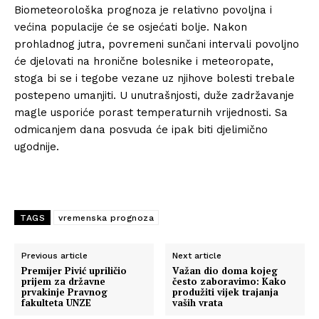
Biometeorološka prognoza je relativno povoljna i
većina populacije će se osjećati bolje. Nakon
prohladnog jutra, povremeni sunčani intervali povoljno
će djelovati na hronične bolesnike i meteoropate,
stoga bi se i tegobe vezane uz njihove bolesti trebale
postepeno umanjiti. U unutrašnjosti, duže zadržavanje
magle usporiće porast temperaturnih vrijednosti. Sa
odmicanjem dana posvuda će ipak biti djelimično
ugodnije.
TAGS
vremenska prognoza
Previous article
Next article
Premijer Pivić upriličio
Važan dio doma kojeg
prijem za državne
često zaboravimo: Kako
prvakinje Pravnog
produžiti vijek trajanja
fakulteta UNZE
vaših vrata