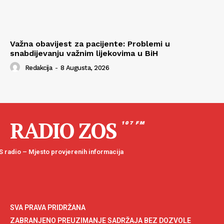
Važna obavijest za pacijente: Problemi u
snabdijevanju važnim lijekovima u BiH
Redakcija
-
8 Augusta, 2026
RADIO ZOS
107 FM
 radio – Mjesto provjerenih informacija
SVA PRAVA PRIDRŽANA
ZABRANJENO PREUZIMANJE SADRŽAJA BEZ DOZVOLE