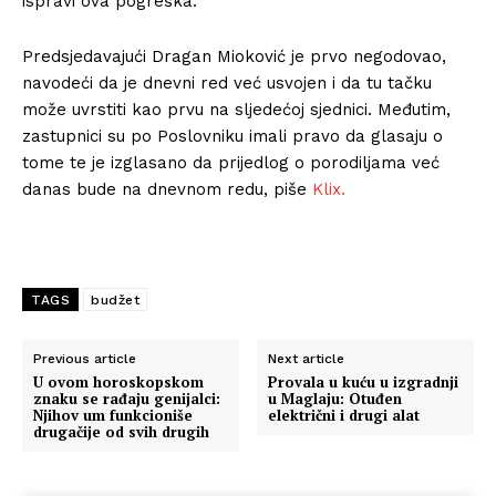
ispravi ova pogreška.
Predsjedavajući Dragan Mioković je prvo negodovao,
navodeći da je dnevni red već usvojen i da tu tačku
može uvrstiti kao prvu na sljedećoj sjednici. Međutim,
zastupnici su po Poslovniku imali pravo da glasaju o
tome te je izglasano da prijedlog o porodiljama već
danas bude na dnevnom redu, piše
Klix.
TAGS
budžet
Previous article
Next article
U ovom horoskopskom
Provala u kuću u izgradnji
znaku se rađaju genijalci:
u Maglaju: Otuđen
Njihov um funkcioniše
električni i drugi alat
drugačije od svih drugih