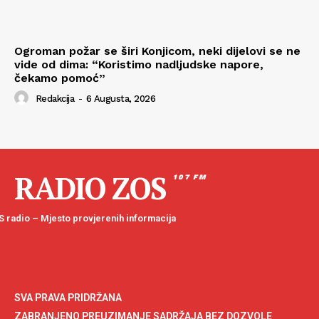
Ogroman požar se širi Konjicom, neki dijelovi se ne
vide od dima: “Koristimo nadljudske napore,
čekamo pomoć”
Redakcija
-
6 Augusta, 2026
RADIO ZOS
107 FM
 radio – Mjesto provjerenih informacija
SVA PRAVA PRIDRŽANA
ZABRANJENO PREUZIMANJE SADRŽAJA BEZ DOZVOLE