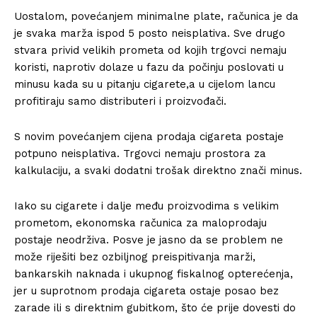
Uostalom, povećanjem minimalne plate, računica je da
je svaka marža ispod 5 posto neisplativa. Sve drugo
stvara privid velikih prometa od kojih trgovci nemaju
koristi, naprotiv dolaze u fazu da počinju poslovati u
minusu kada su u pitanju cigarete,a u cijelom lancu
profitiraju samo distributeri i proizvođači.
S novim povećanjem cijena prodaja cigareta postaje
potpuno neisplativa. Trgovci nemaju prostora za
kalkulaciju, a svaki dodatni trošak direktno znači minus.
Iako su cigarete i dalje među proizvodima s velikim
prometom, ekonomska računica za maloprodaju
postaje neodrživa. Posve je jasno da se problem ne
može riješiti bez ozbiljnog preispitivanja marži,
bankarskih naknada i ukupnog fiskalnog opterećenja,
jer u suprotnom prodaja cigareta ostaje posao bez
zarade ili s direktnim gubitkom, što će prije dovesti do