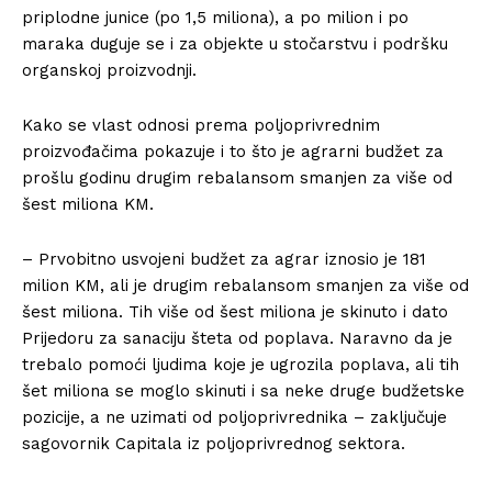
priplodne junice (po 1,5 miliona), a po milion i po
maraka duguje se i za objekte u stočarstvu i podršku
organskoj proizvodnji.
Kako se vlast odnosi prema poljoprivrednim
proizvođačima pokazuje i to što je agrarni budžet za
prošlu godinu drugim rebalansom smanjen za više od
šest miliona KM.
– Prvobitno usvojeni budžet za agrar iznosio je 181
milion KM, ali je drugim rebalansom smanjen za više od
šest miliona. Tih više od šest miliona je skinuto i dato
Prijedoru za sanaciju šteta od poplava. Naravno da je
trebalo pomoći ljudima koje je ugrozila poplava, ali tih
šet miliona se moglo skinuti i sa neke druge budžetske
pozicije, a ne uzimati od poljoprivrednika – zaključuje
sagovornik Capitala iz poljoprivrednog sektora.