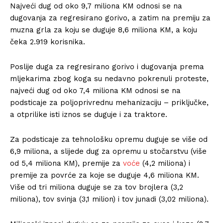
Najveći dug od oko 9,7 miliona KM odnosi se na
dugovanja za regresirano gorivo, a zatim na premiju za
muzna grla za koju se duguje 8,6 miliona KM, a koju
čeka 2.919 korisnika.
Poslije duga za regresirano gorivo i dugovanja prema
mljekarima zbog koga su nedavno pokrenuli proteste,
najveći dug od oko 7,4 miliona KM odnosi se na
podsticaje za poljoprivrednu mehanizaciju – priključke,
a otprilike isti iznos se duguje i za traktore.
Za podsticaje za tehnološku opremu duguje se više od
6,9 miliona, a slijede dug za opremu u stočarstvu (više
od 5,4 miliona KM), premije za
voće
(4,2 miliona) i
premije za povrće za koje se duguje 4,6 miliona KM.
Više od tri miliona duguje se za tov brojlera (3,2
miliona), tov svinja (3,1 milion) i tov junadi (3,02 miliona).