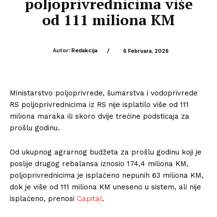
poljoprivrednicima više
od 111 miliona KM
Autor:
Redakcija
/
6 Februara, 2026
Ministarstvo poljoprivrede, šumarstva i vodoprivrede
RS poljoprivrednicima iz RS nije isplatilo više od 111
miliona maraka ili skoro dvije trećine podsticaja za
prošlu godinu.
Od ukupnog agrarnog budžeta za prošlu godinu koji je
poslije drugog rebalansa iznosio 174,4 miliona KM,
poljoprivrednicima je isplaćeno nepunih 63 miliona KM,
dok je više od 111 miliona KM uneseno u sistem, ali nije
isplaćeno, prenosi
Capital
.