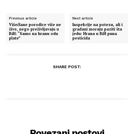
Previous article
Next article
Višečlane porodice više ne
Inspekcije na potezu, ali i
žive, nego preživljavaju u
građani moraju paziti šta
BiH: “Samo na hranu odu
jedu: Hrana u BiH puna
plate”
pesticida
SHARE POST:
Povezani postovi