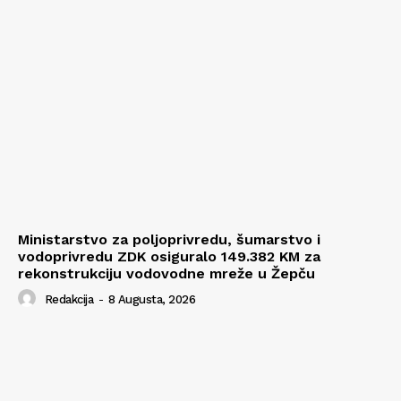
Ministarstvo za poljoprivredu, šumarstvo i
vodoprivredu ZDK osiguralo 149.382 KM za
rekonstrukciju vodovodne mreže u Žepču
Redakcija
-
8 Augusta, 2026