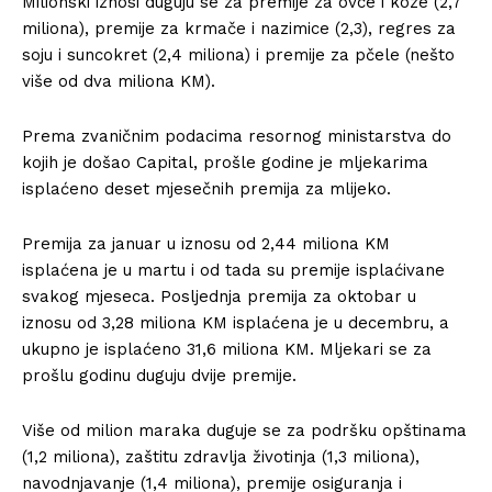
Milionski iznosi duguju se za premije za ovce i koze (2,7
miliona), premije za krmače i nazimice (2,3), regres za
soju i suncokret (2,4 miliona) i premije za pčele (nešto
više od dva miliona KM).
Prema zvaničnim podacima resornog ministarstva do
kojih je došao Capital, prošle godine je mljekarima
isplaćeno deset mjesečnih premija za mlijeko.
Premija za januar u iznosu od 2,44 miliona KM
isplaćena je u martu i od tada su premije isplaćivane
svakog mjeseca. Posljednja premija za oktobar u
iznosu od 3,28 miliona KM isplaćena je u decembru, a
ukupno je isplaćeno 31,6 miliona KM. Mljekari se za
prošlu godinu duguju dvije premije.
Više od milion maraka duguje se za podršku opštinama
(1,2 miliona), zaštitu zdravlja životinja (1,3 miliona),
navodnjavanje (1,4 miliona), premije osiguranja i