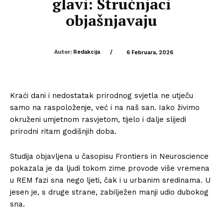
glavi: Stručnjaci
objašnjavaju
Autor:
Redakcija
/
6 Februara, 2026
Kraći dani i nedostatak prirodnog svjetla ne utječu
samo na raspoloženje, već i na naš san. Iako živimo
okruženi umjetnom rasvjetom, tijelo i dalje slijedi
prirodni ritam godišnjih doba.
Studija objavljena u časopisu Frontiers in Neuroscience
pokazala je da ljudi tokom zime provode više vremena
u REM fazi sna nego ljeti, čak i u urbanim sredinama. U
jesen je, s druge strane, zabilježen manji udio dubokog
sna.