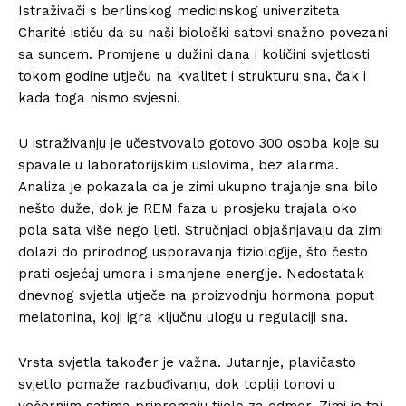
Istraživači s berlinskog medicinskog univerziteta
Charité ističu da su naši biološki satovi snažno povezani
sa suncem. Promjene u dužini dana i količini svjetlosti
tokom godine utječu na kvalitet i strukturu sna, čak i
kada toga nismo svjesni.
U istraživanju je učestvovalo gotovo 300 osoba koje su
spavale u laboratorijskim uslovima, bez alarma.
Analiza je pokazala da je zimi ukupno trajanje sna bilo
nešto duže, dok je REM faza u prosjeku trajala oko
pola sata više nego ljeti. Stručnjaci objašnjavaju da zimi
dolazi do prirodnog usporavanja fiziologije, što često
prati osjećaj umora i smanjene energije. Nedostatak
dnevnog svjetla utječe na proizvodnju hormona poput
melatonina, koji igra ključnu ulogu u regulaciji sna.
Vrsta svjetla također je važna. Jutarnje, plavičasto
svjetlo pomaže razbuđivanju, dok topliji tonovi u
večernjim satima pripremaju tijelo za odmor. Zimi je taj