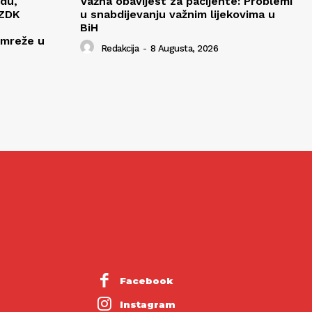
edu,
Važna obavijest za pacijente: Problemi
 ZDK
u snabdijevanju važnim lijekovima u
BiH
 mreže u
Redakcija
-
8 Augusta, 2026
Facebook
Instagram