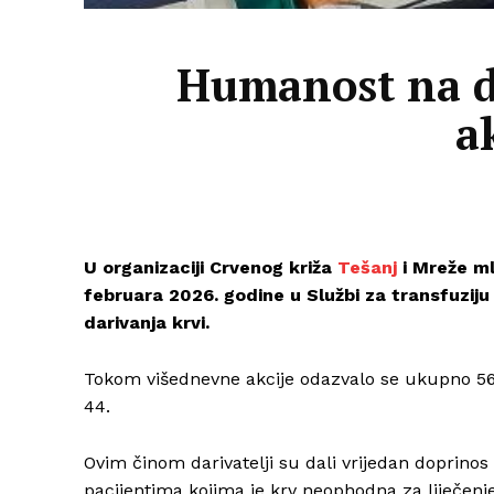
Humanost na dj
a
U organizaciji Crvenog križa
Tešanj
i Mreže ml
februara 2026. godine u Službi za transfuziju
darivanja krvi.
Tokom višednevne akcije odazvalo se ukupno 56 
44.
Ovim činom darivatelji su dali vrijedan doprinos 
pacijentima kojima je krv neophodna za liječenje