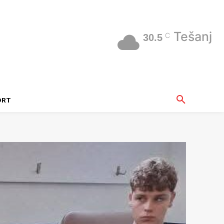
Tešanj
C
30.5
ORT