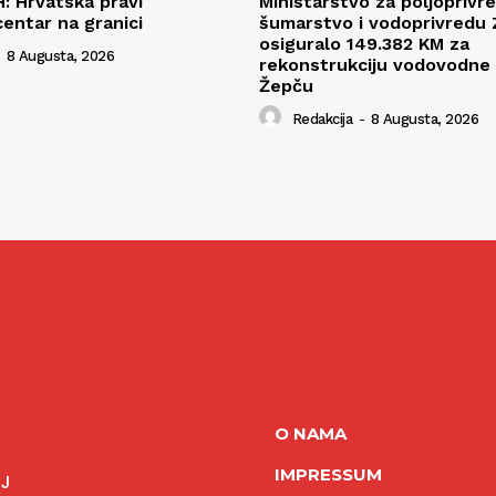
H: Hrvatska pravi
Ministarstvo za poljoprivr
centar na granici
šumarstvo i vodoprivredu
osiguralo 149.382 KM za
8 Augusta, 2026
rekonstrukciju vodovodne
Žepču
Redakcija
-
8 Augusta, 2026
O NAMA
IMPRESSUM
NJ