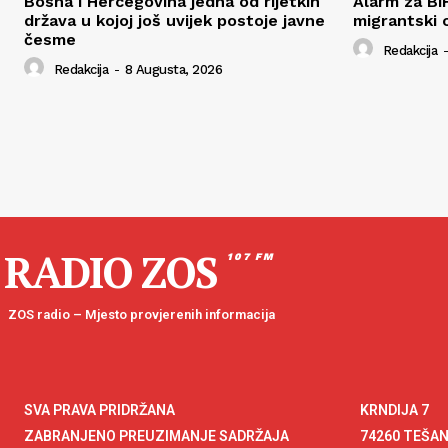
Bosna i Hercegovina jedna od rijetkih
Alarm za Bi
država u kojoj još uvijek postoje javne
migrantski 
česme
Redakcija
-
Redakcija
-
8 Augusta, 2026
RADIO ZOS
107 FM
ZOS radio – Mjesto provjerenih informacija
SVA PRAVA PRIDRŽANA
KRNDIJA 7
ZABRANJENO PREUZIMANJE SADRŽAJA
74260 TEŠA