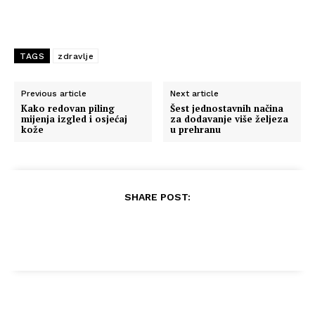
TAGS
zdravlje
Previous article
Next article
Kako redovan piling
Šest jednostavnih načina
mijenja izgled i osjećaj
za dodavanje više željeza
kože
u prehranu
SHARE POST: