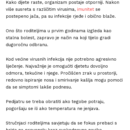
Kako dijete raste, organizam postaje otporniji. Nakon
više susreta s različitim virusima,
imunitet
se
postepeno jača, pa su infekcije rjeđe i obično blaže.
Ono što roditeljima u prvim godinama izgleda kao
stalna bolest, zapravo je način na koji tijelo gradi
dugoročnu odbranu.
Kod većine virusnih infekcija nije potrebno agresivno
liječenje. Najvažnije je omogućiti djetetu dovoljno
odmora, tekućine i njege. Pročišćen zrak u prostoriji,
redovno ispiranje nosa i smirivanje kašlja mogu pomoći
da se simptomi lakše podnesu.
Pedijatru se treba obratiti ako tegobe potraju,
pogoršaju se ili ako temperatura ne jenjava.
Stručnjaci roditeljima savjetuju da se fokus prebaci s
brige na prevenciju kroz svakodnevne navike.