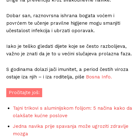
Dobar san, raznovrsna ishrana bogata voćem i
povrćem te učenje pravilne higijene mogu smanjiti
učestalost infekcija i ubrzati oporavak.
Iako je teško gledati dijete koje se često razbolijeva,
važno je znati da je to u većini slučajeva prolazna faza.
S godinama dolazi jači imunitet, a period čestih viroza
ostaje iza njih – i iza roditelja, piše
Bosna Info.
Pročitajte još:
Tajni trikovi s aluminijskom folijom: 5 načina kako da
olakšate kućne poslove
Jedna navika prije spavanja može ugroziti zdravlje
mozga