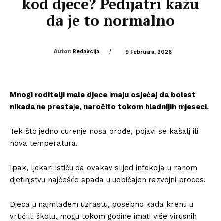
kod djece? Pedijatri kažu
da je to normalno
Autor:
Redakcija
/
9 Februara, 2026
Mnogi roditelji male djece imaju osjećaj da bolest
nikada ne prestaje, naročito tokom hladnijih mjeseci.
Tek što jedno curenje nosa prođe, pojavi se kašalj ili
nova temperatura.
Ipak, ljekari ističu da ovakav slijed infekcija u ranom
djetinjstvu najčešće spada u uobičajen razvojni proces.
Djeca u najmlađem uzrastu, posebno kada krenu u
vrtić ili školu, mogu tokom godine imati više virusnih