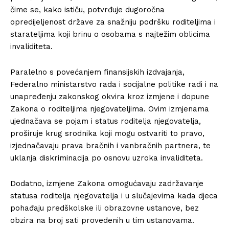
čime se, kako ističu, potvrđuje dugoročna
opredijeljenost države za snažniju podršku roditeljima i
starateljima koji brinu o osobama s najtežim oblicima
invaliditeta.
Paralelno s povećanjem finansijskih izdvajanja,
Federalno ministarstvo rada i socijalne politike radi i na
unapređenju zakonskog okvira kroz izmjene i dopune
Zakona o roditeljima njegovateljima. Ovim izmjenama
ujednačava se pojam i status roditelja njegovatelja,
proširuje krug srodnika koji mogu ostvariti to pravo,
izjednačavaju prava bračnih i vanbračnih partnera, te
uklanja diskriminacija po osnovu uzroka invaliditeta.
Dodatno, izmjene Zakona omogućavaju zadržavanje
statusa roditelja njegovatelja i u slučajevima kada djeca
pohađaju predškolske ili obrazovne ustanove, bez
obzira na broj sati provedenih u tim ustanovama.