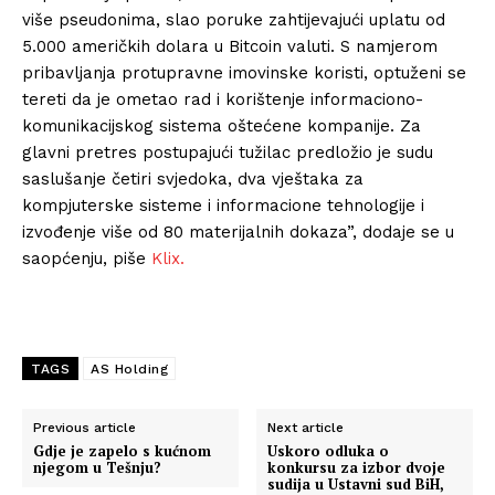
više pseudonima, slao poruke zahtijevajući uplatu od
5.000 američkih dolara u Bitcoin valuti. S namjerom
pribavljanja protupravne imovinske koristi, optuženi se
tereti da je ometao rad i korištenje informaciono-
komunikacijskog sistema oštećene kompanije. Za
glavni pretres postupajući tužilac predložio je sudu
saslušanje četiri svjedoka, dva vještaka za
kompjuterske sisteme i informacione tehnologije i
izvođenje više od 80 materijalnih dokaza”, dodaje se u
saopćenju, piše
Klix.
TAGS
AS Holding
Previous article
Next article
Gdje je zapelo s kućnom
Uskoro odluka o
njegom u Tešnju?
konkursu za izbor dvoje
sudija u Ustavni sud BiH,