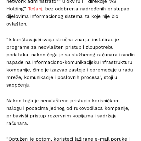
network administrator” u okviru IT direkcije “AS
Holding”
Tešanj
, bez odobrenja nadređenih pristupao
dijelovima informacionog sistema za koje nije bio
ovlašten.
“Iskorištavajući svoja stručna znanja, instalirao je
programe za neovlašten pristup i zloupotrebu
podataka, nakon čega je sa službenog računara izvodio
napade na informaciono-komunikacijsku infrastrukturu
kompanije, čime je izazvao zastoje i poremećaje u radu
mreže, komunikacije i poslovnih procesa”, stoji u
saopćenju.
Nakon toga je neovlašteno pristupio korisničkom
nalogu i podacima jednog od rukovodilaca kompanije,
pribavivši pristup rezervnim kopijama i sadržaju
računara.
“Optuženi je potom, koristeći lažirane e-mail poruke i