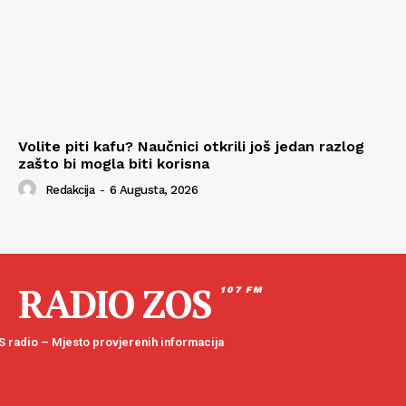
Volite piti kafu? Naučnici otkrili još jedan razlog
zašto bi mogla biti korisna
Redakcija
-
6 Augusta, 2026
RADIO ZOS
107 FM
 radio – Mjesto provjerenih informacija