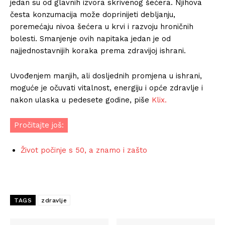
jedan su od glavnih izvora skrivenog šećera. Njihova
česta konzumacija može doprinijeti debljanju,
poremećaju nivoa šećera u krvi i razvoju hroničnih
bolesti. Smanjenje ovih napitaka jedan je od
najjednostavnijih koraka prema zdravijoj ishrani.
Uvođenjem manjih, ali dosljednih promjena u ishrani,
moguće je očuvati vitalnost, energiju i opće zdravlje i
nakon ulaska u pedesete godine, piše
Klix.
Pročitajte još:
Život počinje s 50, a znamo i zašto
TAGS
zdravlje