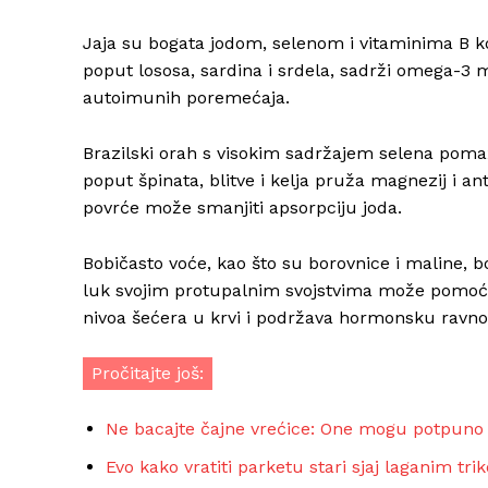
Jaja su bogata jodom, selenom i vitaminima B kom
poput lososa, sardina i srdela, sadrži omega-3
autoimunih poremećaja.
Brazilski orah s visokim sadržajem selena poma
poput špinata, blitve i kelja pruža magnezij i a
povrće može smanjiti apsorpciju joda.
Bobičasto voće, kao što su borovnice i maline, bog
luk svojim protupalnim svojstvima može pomoći 
nivoa šećera u krvi i podržava hormonsku ravno
Pročitajte još:
Ne bacajte čajne vrećice: One mogu potpuno p
Evo kako vratiti parketu stari sjaj laganim tr