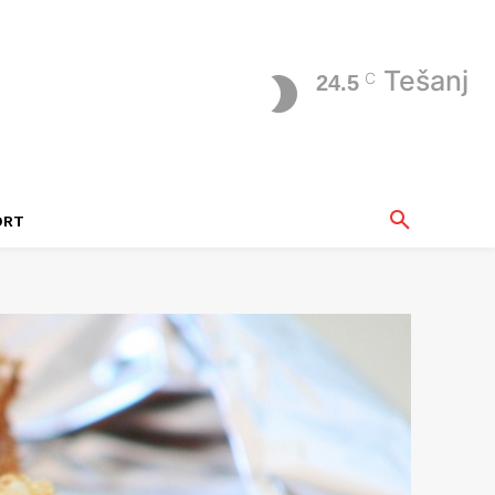
Tešanj
C
24.5
ORT