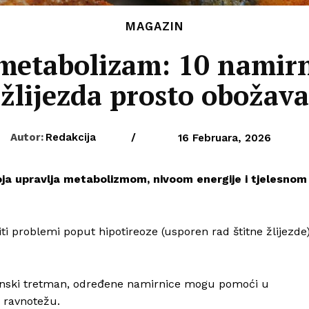
MAGAZIN
metabolizam: 10 namirn
žlijezda prosto obožava
Autor:
Redakcija
/
16 Februara, 2026
u koja upravlja metabolizmom, nivoom energije i tjelesnom
ti problemi poput hipotireoze (usporen rad štitne žlijezde
cinski tretman, određene namirnice mogu pomoći u
 ravnotežu.