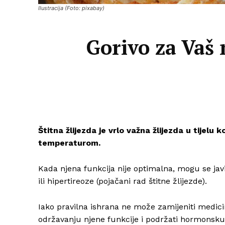
Ilustracija (Foto: pixabay)
Gorivo za Vaš 
Štitna žlijezda je vrlo važna žlijezda u tijel
temperaturom.
Kada njena funkcija nije optimalna, mogu se javi
ili hipertireoze (pojačani rad štitne žlijezde).
Iako pravilna ishrana ne može zamijeniti medi
održavanju njene funkcije i podržati hormonsku