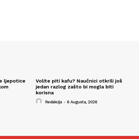
e ljepotice
Volite piti kafu? Naučnici otkrili još
okom
jedan razlog zašto bi mogla biti
korisna
Redakcija
-
6 Augusta, 2026