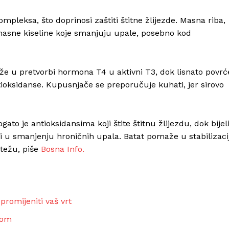
pleksa, što doprinosi zaštiti štitne žlijezde. Masna riba,
 masne kiseline koje smanjuju upale, posebno kod
že u pretvorbi hormona T4 u aktivni T3, dok lisnato povrć
ntioksidanse. Kupusnjače se preporučuje kuhati, jer sirovo
ato je antioksidansima koji štite štitnu žlijezdu, dok bijel
u smanjenju hroničnih upala. Batat pomaže u stabilizacij
težu, piše
Bosna Info.
romijeniti vaš vrt
ikom