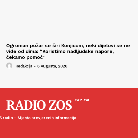
Ogroman požar se širi Konjicom, neki dijelovi se ne
vide od dima: “Koristimo nadljudske napore,
čekamo pomoć”
Redakcija
-
6 Augusta, 2026
RADIO ZOS
107 FM
 radio – Mjesto provjerenih informacija