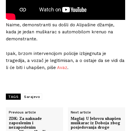
Naime, demonstranti su došli do Alipašine džamije,
kada je jedan muškarac s automobilom krenuo na
demonstrante.
Ipak, brzom intervencijom policije izbjegnuta je
tragedija, a vozač je legitimisan, a o ostaje da se vidi da
li će biti i uhapšen, piše
Avaz
.
TAGS
Sarajevo
Previous article
Next article
ZDK: Za naknade
Maglaj: U Jelovcu uhapšen
zaposlenim i
muškarac iz Doboja zbog
nezaposlenim
posjedovanja droge