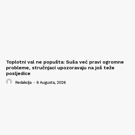
Toplotni val ne popušta: Suša već pravi ogromne
probleme, stručnjaci upozoravaju na još teže
posljedice
Redakcija
-
6 Augusta, 2026