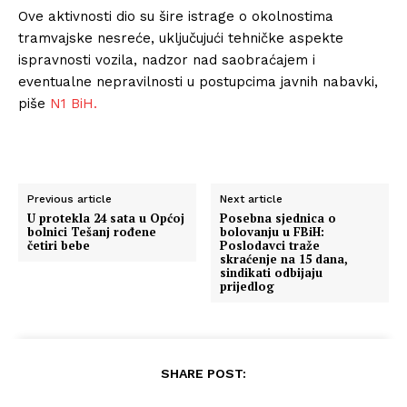
Ove aktivnosti dio su šire istrage o okolnostima
tramvajske nesreće, uključujući tehničke aspekte
ispravnosti vozila, nadzor nad saobraćajem i
eventualne nepravilnosti u postupcima javnih nabavki,
piše
N1 BiH.
Previous article
Next article
U protekla 24 sata u Općoj
Posebna sjednica o
bolnici Tešanj rođene
bolovanju u FBiH:
četiri bebe
Poslodavci traže
skraćenje na 15 dana,
sindikati odbijaju
prijedlog
SHARE POST: