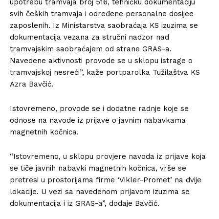
upotrebu tramvaja broj 516, tehničku dokumentaciju
svih čeških tramvaja i određene personalne dosijee
zaposlenih. Iz Ministarstva saobraćaja KS izuzima se
dokumentacija vezana za stručni nadzor nad
tramvajskim saobraćajem od strane GRAS-a.
Navedene aktivnosti provode se u sklopu istrage o
tramvajskoj nesreći”, kaže portparolka Tužilaštva KS
Azra Bavčić.
Istovremeno, provode se i dodatne radnje koje se
odnose na navode iz prijave o javnim nabavkama
magnetnih kočnica.
“Istovremeno, u sklopu provjere navoda iz prijave koja
se tiče javnih nabavki magnetnih kočnica, vrše se
pretresi u prostorijama firme ‘Vikler-Promet’ na dvije
lokacije. U vezi sa navedenom prijavom izuzima se
dokumentacija i iz GRAS-a”, dodaje Bavčić.