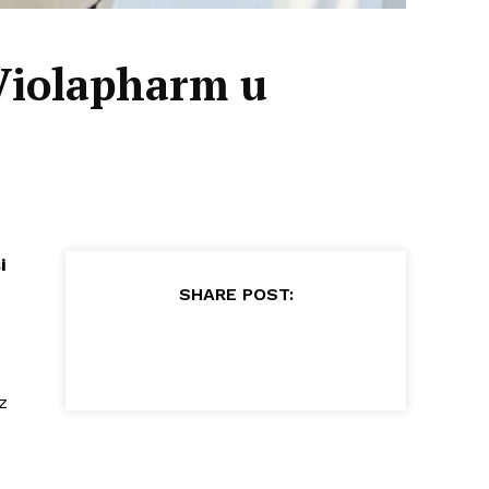
Violapharm u
i
SHARE POST:
z