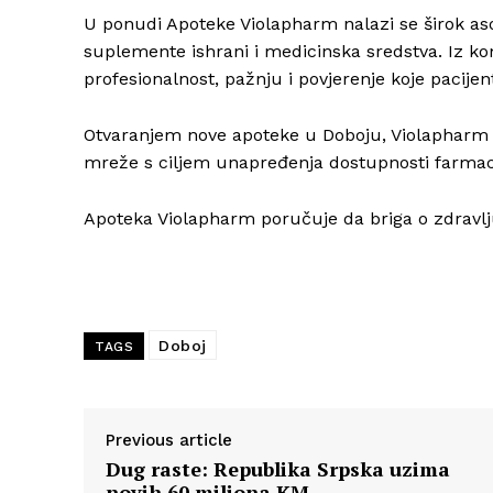
U ponudi Apoteke Violapharm nalazi se širok as
suplemente ishrani i medicinska sredstva. Iz ko
profesionalnost, pažnju i povjerenje koje pacijen
Otvaranjem nove apoteke u Doboju, Violapharm do
mreže s ciljem unapređenja dostupnosti farma
Apoteka Violapharm poručuje da briga o zdravlj
Doboj
TAGS
Previous article
Dug raste: Republika Srpska uzima
novih 60 miliona KM