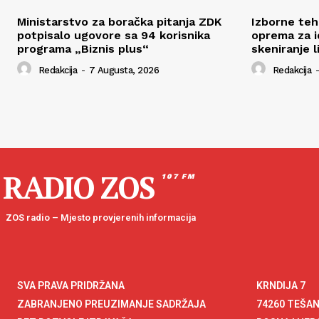
Ministarstvo za boračka pitanja ZDK
Izborne tehn
potpisalo ugovore sa 94 korisnika
oprema za id
programa „Biznis plus“
skeniranje l
Redakcija
-
7 Augusta, 2026
Redakcija
-
RADIO ZOS
107 FM
ZOS radio – Mjesto provjerenih informacija
SVA PRAVA PRIDRŽANA
KRNDIJA 7
ZABRANJENO PREUZIMANJE SADRŽAJA
74260 TEŠA