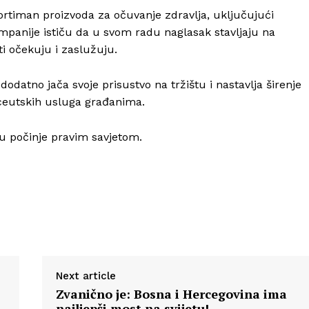
ortiman proizvoda za očuvanje zdravlja, uključujući
mpanije ističu da u svom radu naglasak stavljaju na
ti očekuju i zaslužuju.
datno jača svoje prisustvo na tržištu i nastavlja širenje
ceutskih usluga građanima.
u počinje pravim savjetom.
Next article
Zvanično je: Bosna i Hercegovina ima
najljepši most na svijetu!