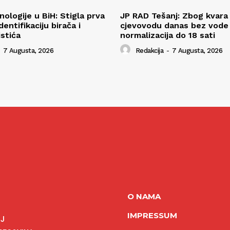
ologije u BiH: Stigla prva
JP RAD Tešanj: Zbog kvara
entifikaciju birača i
cjevovodu danas bez vode v
istića
normalizacija do 18 sati
7 Augusta, 2026
Redakcija
-
7 Augusta, 2026
O NAMA
IMPRESSUM
NJ