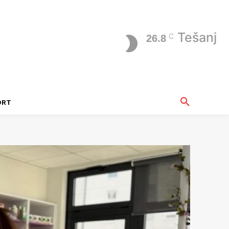
Tešanj
C
26.8
ORT