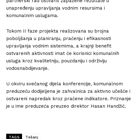
partnerski rad ostvarili zapažene rezultate u
unapređenju upravljanja vodnim resursima i
komunalnim uslugama.
Tokom II faze projekta realizovana su brojna
poboljšanja u planiranju, praćenju i efikasnosti
upravljanja vodnim sistemima, a krajnji benefit
ostvarenih aktivnosti imat će korisnici komunalnih
usluga kroz kvalitetniju, pouzdaniju i održiviju
vodosnabdijevanje.
U okviru svečanog dijela konferencije, komunalnom
preduzeću dodijeljena je zahvalnica za aktivno učešće i
ostvareni napredak kroz praćene indikatore. Priznanje
je u ime preduzeća preuzeo direktor Hasan Handžić.
TAGS
Tešanj