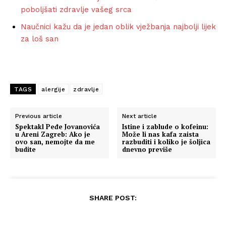
poboljšati zdravlje vašeg srca
Naučnici kažu da je jedan oblik vježbanja najbolji lijek
za loš san
TAGS
alergije
zdravlje
Previous article
Next article
Spektakl Peđe Jovanovića
Istine i zablude o kofeinu:
u Areni Zagreb: Ako je
Može li nas kafa zaista
ovo san, nemojte da me
razbuditi i koliko je šoljica
budite
dnevno previše
SHARE POST: