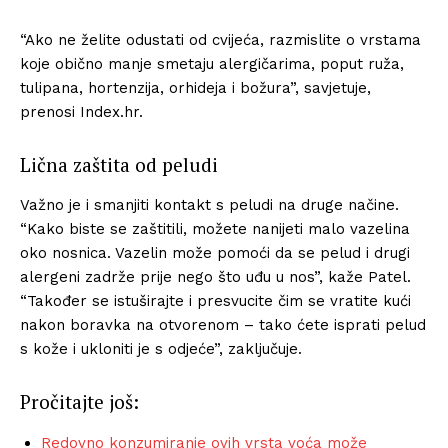
“Ako ne želite odustati od cvijeća, razmislite o vrstama
koje obično manje smetaju alergičarima, poput ruža,
tulipana, hortenzija, orhideja i božura”, savjetuje,
prenosi Index.hr.
Lična zaštita od peludi
Važno je i smanjiti kontakt s peludi na druge načine.
“Kako biste se zaštitili, možete nanijeti malo vazelina
oko nosnica. Vazelin može pomoći da se pelud i drugi
alergeni zadrže prije nego što uđu u nos”, kaže Patel.
“Također se istuširajte i presvucite čim se vratite kući
nakon boravka na otvorenom – tako ćete isprati pelud
s kože i ukloniti je s odjeće”, zaključuje.
Pročitajte još:
Redovno konzumiranje ovih vrsta voća može