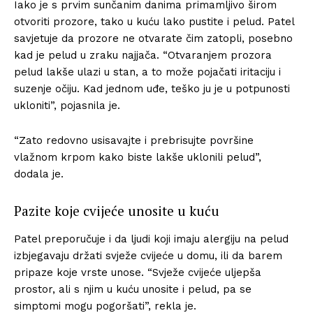
Iako je s prvim sunčanim danima primamljivo širom
otvoriti prozore, tako u kuću lako pustite i pelud. Patel
savjetuje da prozore ne otvarate čim zatopli, posebno
kad je pelud u zraku najjača. “Otvaranjem prozora
pelud lakše ulazi u stan, a to može pojačati iritaciju i
suzenje očiju. Kad jednom uđe, teško ju je u potpunosti
ukloniti”, pojasnila je.
“Zato redovno usisavajte i prebrisujte površine
vlažnom krpom kako biste lakše uklonili pelud”,
dodala je.
Pazite koje cvijeće unosite u kuću
Patel preporučuje i da ljudi koji imaju alergiju na pelud
izbjegavaju držati svježe cvijeće u domu, ili da barem
pripaze koje vrste unose. “Svježe cvijeće uljepša
prostor, ali s njim u kuću unosite i pelud, pa se
simptomi mogu pogoršati”, rekla je.