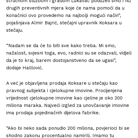
stručnom službom i gradom Lukavac poduzeli smo i niz
drugih preventivnih mjera koje će nama pomoći da u
konačnici ovo provedemo na najbolji mogući način”,
pojašnjava Almir Bajrić, stečajni upravnik Koksara u
stečaju.
“Nadam se da će to biti sve kako treba. Mi smo,
nažalost, svjesni toga, evo, radnici su se odazvali, vidjeli
da je to kraj, barem dostojanstveno da se ugasi”,
dodaje Halilović.
A već je objavljena prodaja Koksare u stečaju kao
pravnog subjekta i cjelokupne imovine. Procijenjena
vrijednost cjelokupne imovine kao cjeline je oko 200
miliona maraka. Najveći izgled za unovčavanje imovine
ima prodaja pojedinačnih dijelova fabrike.
“Ako bi neko sada ponudio 200 miliona, povjerioci bi se
shodno zakonu procentualno namirili. Imamo tu