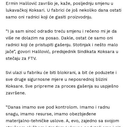
Ermin Halilović završio je, kaže, posljednju smjenu u
lukavačkoj Koksari. U fabrici će još nekoliko dana ostati
samo oni radnici koji će gasiti proizvodnju.
“I ja sam sinoć odradio treću smjenu i rečeno mi je da
više ne dolazim na posao. Dakle, ostat će samo oni
radnici koji će pristupiti gašenju. Stotinjak i nešto malo
jače”, govori Halilović, predsjednik Sindikata Koksara u
stečaju za FTV.
Svi ulazi u fabriku će biti blokirani, a bit će poduzete i
sve druge sigurnosne mjere u neposrednoj blizini
Koksare. Sve pripreme za proces gašenja su uspješno
završene.
“Danas imamo sve pod kontrolom. Imamo i radnu
snagu, imamo resurse, imamo obezbjeđene
materijalno-tehničke uslove. A, evo, zajedno sa svojom