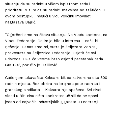
situaciju da su radnici u višem isplatnom redu i
prioritetu. Mislim da su radnici maksimalno zaštićeni u
ovom postupku, imajući u vidu veličinu imovine”,
naglašava Bajrić.
“Ogorčeni smo na čitavu situaciju. Na Vladu kantona, na
Vladu Federacije. Da im je bilo u interesu – našli bi
rješenje. Danas smo mi, sutra je Željezara Zenica,
prekosutra su Željeznice Federacije. Osjetit će svi.
Privreda TK-a će veoma brzo osjetiti prestanak rada
GIKIL-a”, poručio je Halilović.
Gašenjem lukavačke Koksare bit će zatvoreno oko 800
radnih mjesta. Bez obzira na brojne apele radnika i
granskog sindikata – Koksara nije spašena. Svi nivoi
vlasti u BiH nisu ništa konkretno učinili da se spasi
jedan od najvećih industrijskih giganata u Federaciji.