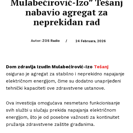
Mulabećirović-Izo” Tešanj
nabavio agregat za
neprekidan rad
Autor:
ZOS Radio
/
24 Februara, 2026
Dom zdravlja Izudin Mulabećirović-Izo
Tešanj
osigurao je agregat za stabilno i neprekidno napajanje
električnom energijom, čime su dodatno unaprijeđeni
tehnički kapaciteti ove zdravstvene ustanove.
Ova investicija omogućava nesmetano funkcionisanje
svih službi u slučaju prekida napajanja električnom
energijom, što je od posebne važnosti za kontinuitet
pružanja zdravstvene zaštite građanima.