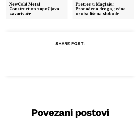
NewCold Metal
Pretres u Maglaju:
Construction zapošljava
Pronađena droga, jedna
zavarivače
osoba lišena slobode
SHARE POST:
Povezani postovi