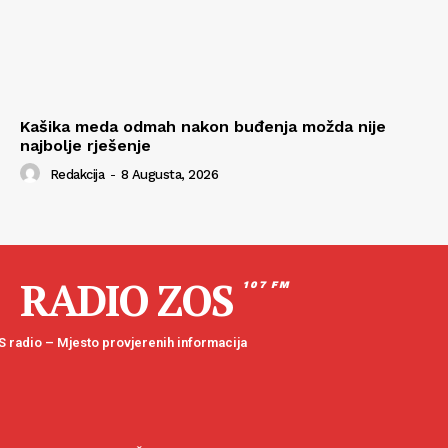
Kašika meda odmah nakon buđenja možda nije
najbolje rješenje
Redakcija
-
8 Augusta, 2026
RADIO ZOS
107 FM
 radio – Mjesto provjerenih informacija