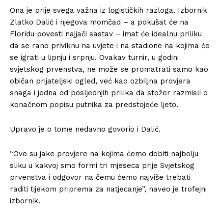
Ona je prije svega važna iz logističkih razloga. Izbornik
Zlatko Dalić i njegova momčad – a pokušat će na
Floridu povesti najjači sastav – imat će idealnu priliku
da se rano priviknu na uvjete i na stadione na kojima će
se igrati u lipnju i srpnju. Ovakav turnir, u godini
svjetskog prvenstva, ne može se promatrati samo kao
običan prijateljski ogled, već kao ozbiljna provjera
snaga i jedna od posljednjih prilika da stožer razmisli o
konačnom popisu putnika za predstojeće ljeto.
Upravo je o tome nedavno govorio i Dalić.
“Ovo su jake provjere na kojima ćemo dobiti najbolju
sliku u kakvoj smo formi tri mjeseca prije Svjetskog
prvenstva i odgovor na čemu ćemo najviše trebati
raditi tijekom priprema za natjecanje”, naveo je trofejni
izbornik.