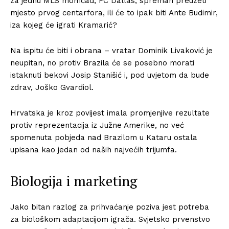
za jednu MLS momčad, FC Dallas, spreman preuzeti
mjesto prvog centarfora, ili će to ipak biti Ante Budimir,
iza kojeg će igrati Kramarić?
Na ispitu će biti i obrana – vratar Dominik Livaković je
neupitan, no protiv Brazila će se posebno morati
istaknuti bekovi Josip Stanišić i, pod uvjetom da bude
zdrav, Joško Gvardiol.
Hrvatska je kroz povijest imala promjenjive rezultate
protiv reprezentacija iz Južne Amerike, no već
spomenuta pobjeda nad Brazilom u Kataru ostala
upisana kao jedan od naših najvećih trijumfa.
Biologija i marketing
Jako bitan razlog za prihvaćanje poziva jest potreba
za biološkom adaptacijom igrača. Svjetsko prvenstvo