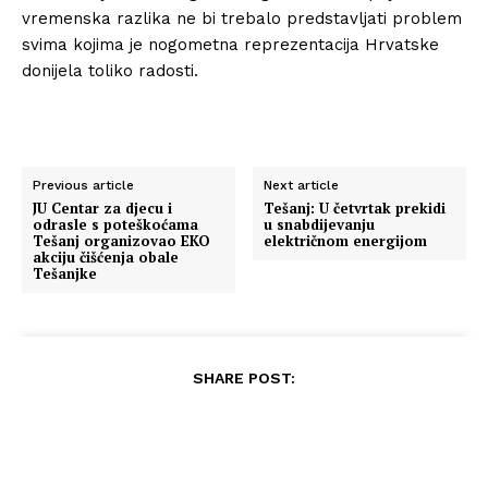
vremenska razlika ne bi trebalo predstavljati problem
svima kojima je nogometna reprezentacija Hrvatske
donijela toliko radosti.
Previous article
Next article
JU Centar za djecu i
Tešanj: U četvrtak prekidi
odrasle s poteškoćama
u snabdijevanju
Tešanj organizovao EKO
električnom energijom
akciju čišćenja obale
Tešanjke
SHARE POST: