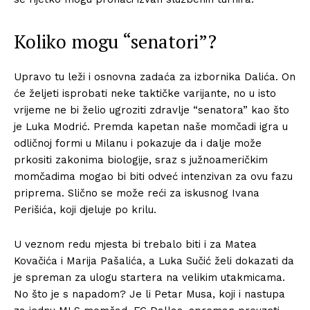
Koliko mogu “senatori”?
Upravo tu leži i osnovna zadaća za izbornika Dalića. On
će željeti isprobati neke taktičke varijante, no u isto
vrijeme ne bi želio ugroziti zdravlje “senatora” kao što
je Luka Modrić. Premda kapetan naše momčadi igra u
odličnoj formi u Milanu i pokazuje da i dalje može
prkositi zakonima biologije, sraz s južnoameričkim
momčadima mogao bi biti odveć intenzivan za ovu fazu
priprema. Slično se može reći za iskusnog Ivana
Perišića, koji djeluje po krilu.
U veznom redu mjesta bi trebalo biti i za Matea
Kovačića i Marija Pašalića, a Luka Sučić želi dokazati da
je spreman za ulogu startera na velikim utakmicama.
No što je s napadom? Je li Petar Musa, koji i nastupa