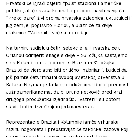
Hrvatski će igrači osjetiti “puls” stadiona i američke
publike, ali će svakako imati i potporu naših navijača.
“Preko bare” živi brojna hrvatska zajednica, uključujući i
jug zemlje, poglavito Floridu, a ulaznice za dvije
utakmice “Vatrenih” već su u prodaji.
Na turniru sudjeluju četiri selekcije, a Hrvatska će u
Orlandu odmjeriti snage s dvije – 26. ožujka sastajemo
se s Kolumbijom, a potom i s Brazilom 31. ožujka.
Brazilci će vjerojatno biti prilično “nabrijani”, budući da
još pamte četvrtfinalni dvoboj Svjetskog prvenstva u
Kataru. Neymar je tada u produžecima donio prednost
Južnoamerikancima, da bi Bruno Petković pred kraj
drugoga produžetka izjednačio. “Vatreni” su potom
slavili boljim izvođenjem jedanaesteraca.
Reprezentacije Brazila i Kolumbije jamče vrhunsku
razinu nogometa i predstavljat će taktičke izazove koji
se rijetko mogu pronaći izvan službenih turnira.