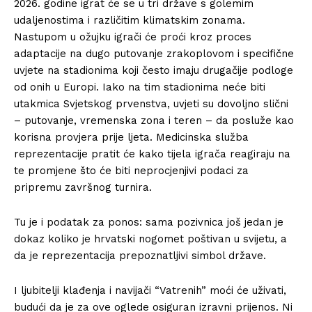
2026. godine igrat će se u tri države s golemim
udaljenostima i različitim klimatskim zonama.
Nastupom u ožujku igrači će proći kroz proces
adaptacije na dugo putovanje zrakoplovom i specifične
uvjete na stadionima koji često imaju drugačije podloge
od onih u Europi. Iako na tim stadionima neće biti
utakmica Svjetskog prvenstva, uvjeti su dovoljno slični
– putovanje, vremenska zona i teren – da posluže kao
korisna provjera prije ljeta. Medicinska služba
reprezentacije pratit će kako tijela igrača reagiraju na
te promjene što će biti neprocjenjivi podaci za
pripremu završnog turnira.
Tu je i podatak za ponos: sama pozivnica još jedan je
dokaz koliko je hrvatski nogomet poštivan u svijetu, a
da je reprezentacija prepoznatljivi simbol države.
I ljubitelji klađenja i navijači “Vatrenih” moći će uživati,
budući da je za ove oglede osiguran izravni prijenos. Ni