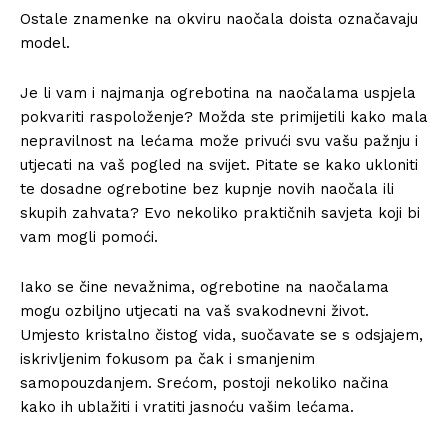
Ostale znamenke na okviru naočala doista označavaju
model.
Je li vam i najmanja ogrebotina na naočalama uspjela
pokvariti raspoloženje? Možda ste primijetili kako mala
nepravilnost na lećama može privući svu vašu pažnju i
utjecati na vaš pogled na svijet. Pitate se kako ukloniti
te dosadne ogrebotine bez kupnje novih naočala ili
skupih zahvata? Evo nekoliko praktičnih savjeta koji bi
vam mogli pomoći.
Iako se čine nevažnima, ogrebotine na naočalama
mogu ozbiljno utjecati na vaš svakodnevni život.
Umjesto kristalno čistog vida, suočavate se s odsjajem,
iskrivljenim fokusom pa čak i smanjenim
samopouzdanjem. Srećom, postoji nekoliko načina
kako ih ublažiti i vratiti jasnoću vašim lećama.