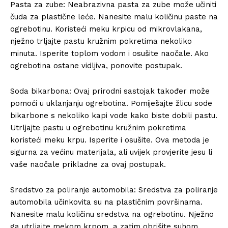
Pasta za zube: Neabrazivna pasta za zube može učiniti
čuda za plastične leće. Nanesite malu količinu paste na
ogrebotinu. Koristeći meku krpicu od mikrovlakana,
nježno trljajte pastu kružnim pokretima nekoliko
minuta. Isperite toplom vodom i osušite naočale. Ako
ogrebotina ostane vidljiva, ponovite postupak.
Soda bikarbona: Ovaj prirodni sastojak također može
pomoći u uklanjanju ogrebotina. Pomiješajte žlicu sode
bikarbone s nekoliko kapi vode kako biste dobili pastu.
Utrljajte pastu u ogrebotinu kružnim pokretima
koristeći meku krpu. Isperite i osušite. Ova metoda je
sigurna za većinu materijala, ali uvijek provjerite jesu li
vaše naočale prikladne za ovaj postupak.
Sredstvo za poliranje automobila: Sredstva za poliranje
automobila učinkovita su na plastičnim površinama.
Nanesite malu količinu sredstva na ogrebotinu. Nježno
ga utrljajte mekom krpom, a zatim obrišite suhom