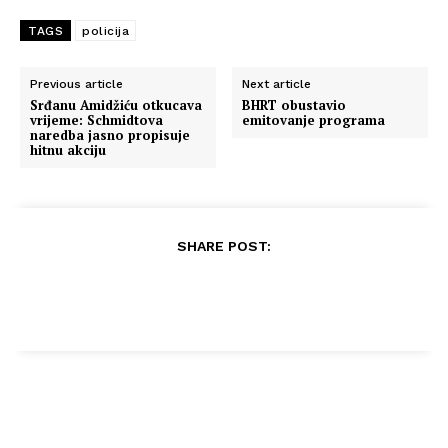
TAGS
policija
Previous article
Next article
Srđanu Amidžiću otkucava
BHRT obustavio
vrijeme: Schmidtova
emitovanje programa
naredba jasno propisuje
hitnu akciju
SHARE POST: